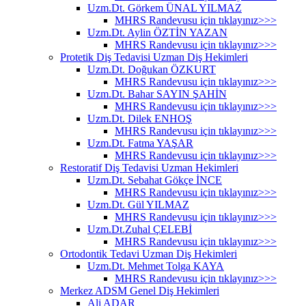
Uzm.Dt. Görkem ÜNAL YILMAZ
MHRS Randevusu için tıklayınız>>>
Uzm.Dt. Aylin ÖZTİN YAZAN
MHRS Randevusu için tıklayınız>>>
Protetik Diş Tedavisi Uzman Diş Hekimleri
Uzm.Dt. Doğukan ÖZKURT
MHRS Randevusu için tıklayınız>>>
Uzm.Dt. Bahar SAYIN ŞAHİN
MHRS Randevusu için tıklayınız>>>
Uzm.Dt. Dilek ENHOŞ
MHRS Randevusu için tıklayınız>>>
Uzm.Dt. Fatma YAŞAR
MHRS Randevusu için tıklayınız>>>
Restoratif Diş Tedavisi Uzman Hekimleri
Uzm.Dt. Sebahat Gökçe İNCE
MHRS Randevusu için tıklayınız>>>
Uzm.Dt. Gül YILMAZ
MHRS Randevusu için tıklayınız>>>
Uzm.Dt.Zuhal ÇELEBİ
MHRS Randevusu için tıklayınız>>>
Ortodontik Tedavi Uzman Diş Hekimleri
Uzm.Dt. Mehmet Tolga KAYA
MHRS Randevusu için tıklayınız>>>
Merkez ADSM Genel Diş Hekimleri
Ali ADAR