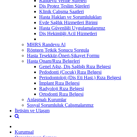
Randevu Verme Süreleri
Diş Protez Teslim Süreleri
Klinik Çalışma Saatleri
Hasta Hakları ve Sorumlulukları
Evde Sağlık Hizmetleri Birimi
Hasta Güvenliği Uygulamalarımız
Diş Hekimliği Acil Hizmetleri
MHRS Randevu Al
Röntgen Tetkik Sonucu Sorgula
Hasta Teşekkür-Öneri-Şikayet Formu
Hasta Onam/Rıza Belgeleri
Genel Ağız, Diş Sağlığı Rıza Belgesi
Pedodonti (Çocuk) Rıza Belgesi
Periodontoloji (Diş Eti Hast.) Rıza Belgesi
İmplant Rıza Belgesi
Radyoloji Rıza Belgesi
Ortodonti Rıza Belgesi
Anlaşmalı Kurumlar
Sosyal Sorumluluk Çalışmalarımız
İletişim ve Ulaşım
Kurumsal