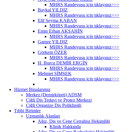
MHRS Randevusu için tıklayınız>>>
Baykal YILDIZ
MHRS Randevusu için tıklayınız>>>
Elif Şeyma KABAN
MHRS Randevusu için tıklayınız>>>
Emin Erhan AKŞAHİN
MHRS Randevusu için tıklayınız>>>
Gamze YILDIZ
MHRS Randevusu için tıklayınız>>>
Görkem ÖZER
MHRS Randevusu için tıklayınız>>>
H. Burcu DEMİR ERGİN
MHRS Randevusu için tıklayınız>>>
Mehmet ŞİMŞEK
MHRS Randevusu için tıklayınız>>>
Hizmet Binalarımız
Merkez (Demirköprü) ADSM
Çiğli Diş Tedavi ve Protez Merkezi
Çiğli Organize Diş Polikliniği
Tıbbi Birimler
Uzmanlık Alanları
Ağız, Diş ve Çene Cerrahisi Hekimliği
Klinik Hakkında
Ağız, Diş ve Çene Radyolojisi Hekimliği