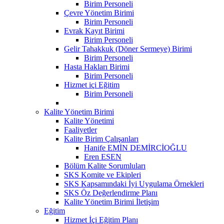
Birim Personeli
Çevre Yönetim Birimi
Birim Personeli
Evrak Kayıt Birimi
Birim Personeli
Gelir Tahakkuk (Döner Sermeye) Birimi
Birim Personeli
Hasta Hakları Birimi
Birim Personeli
Hizmet içi Eğitim
Birim Personeli
Kalite Yönetim Birimi
Kalite Yönetimi
Faaliyetler
Kalite Birim Çalışanları
Hanife EMİN DEMİRCİOĞLU
Eren ESEN
Bölüm Kalite Sorumluları
SKS Komite ve Ekipleri
SKS Kapsamındaki İyi Uygulama Örnekleri
SKS Öz Değerlendirme Planı
Kalite Yönetim Birimi İletişim
Eğitim
Hizmet İçi Eğitim Planı