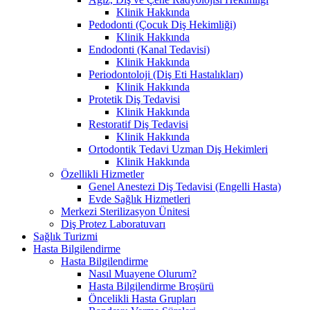
Klinik Hakkında
Pedodonti (Çocuk Diş Hekimliği)
Klinik Hakkında
Endodonti (Kanal Tedavisi)
Klinik Hakkında
Periodontoloji (Diş Eti Hastalıkları)
Klinik Hakkında
Protetik Diş Tedavisi
Klinik Hakkında
Restoratif Diş Tedavisi
Klinik Hakkında
Ortodontik Tedavi Uzman Diş Hekimleri
Klinik Hakkında
Özellikli Hizmetler
Genel Anestezi Diş Tedavisi (Engelli Hasta)
Evde Sağlık Hizmetleri
Merkezi Sterilizasyon Ünitesi
Diş Protez Laboratuvarı
Sağlık Turizmi
Hasta Bilgilendirme
Hasta Bilgilendirme
Nasıl Muayene Olurum?
Hasta Bilgilendirme Broşürü
Öncelikli Hasta Grupları