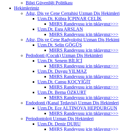
Bilgi Güvenliği Politikası
Hekimlerimiz
Ağız, Diş ve Çene Cerrahisi Uzman Diş Hekimleri
Uzm.Dt. Kübra İÇPINAR ÇELİK
MHRS Randevusu için tıklayınız>>>
Uzm.Dt. Esra ARSLAN
MHRS Randevusu için tıklayınız>>>
Ağız, Diş ve Çene Radyolojisi Uzman Diş Hekimi
Uzm.Dt. Selin GÖGÜŞ
MHRS Randevusu için tıklayınız>>>
Pedodonti (Çocuk) Uzman Diş Hekimleri
Uzm.Dt. Senem BİLİCİ
MHRS Randevusu için tıklayınız>>>
Uzm.Dt. Duygu YILMAZ
MHRS Randevusu için tıklayınız>>>
Uzm.Dt. Cansu KOÇYİĞİT
MHRS Randevusu için tıklayınız>>>
Uzm.Dt. Berna ÖZKURT
MHRS Randevusu için tıklayınız>>>
Endodonti (Kanal Tedavisi) Uzman Diş Hekimleri
Uzm.Dt. Ece ALTINOVA HEPDURGUN
MHRS Randevusu için tıklayınız>>>
Periodontoloji Uzman Diş Hekimleri
Uzm.Dt. Deniz DURU
MHRS Randevusu için tıklayınız>>>