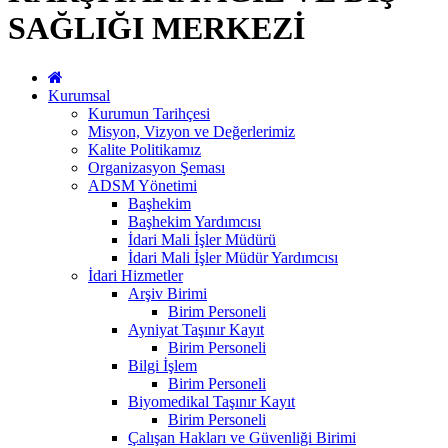
SAĞLIĞI MERKEZİ
Kurumsal
Kurumun Tarihçesi
Misyon, Vizyon ve Değerlerimiz
Kalite Politikamız
Organizasyon Şeması
ADSM Yönetimi
Başhekim
Başhekim Yardımcısı
İdari Mali İşler Müdürü
İdari Mali İşler Müdür Yardımcısı
İdari Hizmetler
Arşiv Birimi
Birim Personeli
Ayniyat Taşınır Kayıt
Birim Personeli
Bilgi İşlem
Birim Personeli
Biyomedikal Taşınır Kayıt
Birim Personeli
Çalışan Hakları ve Güvenliği Birimi