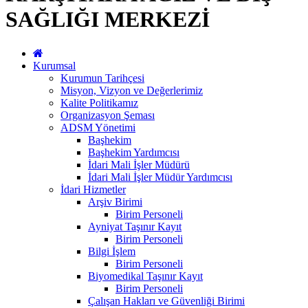
SAĞLIĞI MERKEZİ
Kurumsal
Kurumun Tarihçesi
Misyon, Vizyon ve Değerlerimiz
Kalite Politikamız
Organizasyon Şeması
ADSM Yönetimi
Başhekim
Başhekim Yardımcısı
İdari Mali İşler Müdürü
İdari Mali İşler Müdür Yardımcısı
İdari Hizmetler
Arşiv Birimi
Birim Personeli
Ayniyat Taşınır Kayıt
Birim Personeli
Bilgi İşlem
Birim Personeli
Biyomedikal Taşınır Kayıt
Birim Personeli
Çalışan Hakları ve Güvenliği Birimi