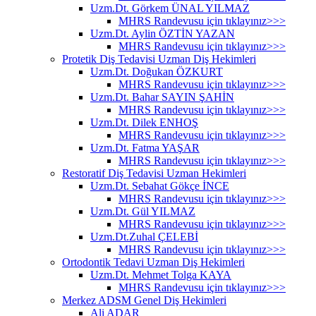
Uzm.Dt. Görkem ÜNAL YILMAZ
MHRS Randevusu için tıklayınız>>>
Uzm.Dt. Aylin ÖZTİN YAZAN
MHRS Randevusu için tıklayınız>>>
Protetik Diş Tedavisi Uzman Diş Hekimleri
Uzm.Dt. Doğukan ÖZKURT
MHRS Randevusu için tıklayınız>>>
Uzm.Dt. Bahar SAYIN ŞAHİN
MHRS Randevusu için tıklayınız>>>
Uzm.Dt. Dilek ENHOŞ
MHRS Randevusu için tıklayınız>>>
Uzm.Dt. Fatma YAŞAR
MHRS Randevusu için tıklayınız>>>
Restoratif Diş Tedavisi Uzman Hekimleri
Uzm.Dt. Sebahat Gökçe İNCE
MHRS Randevusu için tıklayınız>>>
Uzm.Dt. Gül YILMAZ
MHRS Randevusu için tıklayınız>>>
Uzm.Dt.Zuhal ÇELEBİ
MHRS Randevusu için tıklayınız>>>
Ortodontik Tedavi Uzman Diş Hekimleri
Uzm.Dt. Mehmet Tolga KAYA
MHRS Randevusu için tıklayınız>>>
Merkez ADSM Genel Diş Hekimleri
Ali ADAR