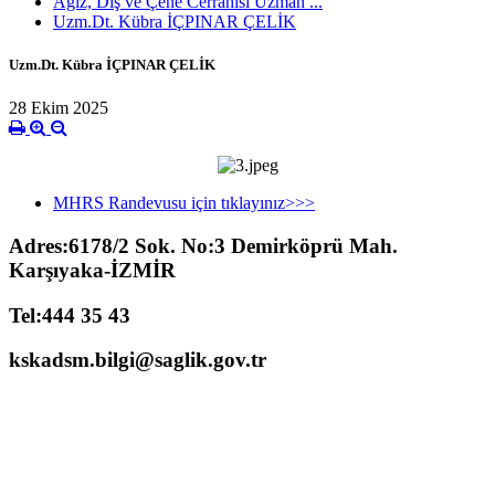
Ağız, Diş ve Çene Cerrahisi Uzman ...
Uzm.Dt. Kübra İÇPINAR ÇELİK
Uzm.Dt. Kübra İÇPINAR ÇELİK
28 Ekim 2025
MHRS Randevusu için tıklayınız>>>
Adres:6178/2 Sok. No:3 Demirköprü Mah.
Karşıyaka-İZMİR
Tel:444 35 43
kskadsm.bilgi@saglik.gov.tr