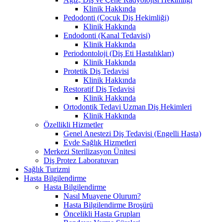
Klinik Hakkında
Pedodonti (Çocuk Diş Hekimliği)
Klinik Hakkında
Endodonti (Kanal Tedavisi)
Klinik Hakkında
Periodontoloji (Diş Eti Hastalıkları)
Klinik Hakkında
Protetik Diş Tedavisi
Klinik Hakkında
Restoratif Diş Tedavisi
Klinik Hakkında
Ortodontik Tedavi Uzman Diş Hekimleri
Klinik Hakkında
Özellikli Hizmetler
Genel Anestezi Diş Tedavisi (Engelli Hasta)
Evde Sağlık Hizmetleri
Merkezi Sterilizasyon Ünitesi
Diş Protez Laboratuvarı
Sağlık Turizmi
Hasta Bilgilendirme
Hasta Bilgilendirme
Nasıl Muayene Olurum?
Hasta Bilgilendirme Broşürü
Öncelikli Hasta Grupları