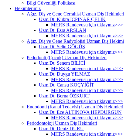
Bilgi Güvenliği Politikası
Hekimlerimiz
Ağız, Diş ve Çene Cerrahisi Uzman Diş Hekimleri
Uzm.Dt. Kübra İÇPINAR ÇELİK
MHRS Randevusu için tıklayınız>>>
Uzm.Dt. Esra ARSLAN
MHRS Randevusu için tıklayınız>>>
Ağız, Diş ve Çene Radyolojisi Uzman Diş Hekimi
Uzm.Dt. Selin GÖGÜŞ
MHRS Randevusu için tıklayınız>>>
Pedodonti (Çocuk) Uzman Diş Hekimleri
Uzm.Dt. Senem BİLİCİ
MHRS Randevusu için tıklayınız>>>
Uzm.Dt. Duygu YILMAZ
MHRS Randevusu için tıklayınız>>>
Uzm.Dt. Cansu KOÇYİĞİT
MHRS Randevusu için tıklayınız>>>
Uzm.Dt. Berna ÖZKURT
MHRS Randevusu için tıklayınız>>>
Endodonti (Kanal Tedavisi) Uzman Diş Hekimleri
Uzm.Dt. Ece ALTINOVA HEPDURGUN
MHRS Randevusu için tıklayınız>>>
Periodontoloji Uzman Diş Hekimleri
Uzm.Dt. Deniz DURU
MHRS Randevusu için tıklayınız>>>