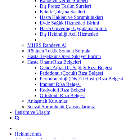
Randevu Verme Süreleri
Diş Protez Teslim Süreleri
Klinik Çalışma Saatleri
Hasta Hakları ve Sorumlulukları
Evde Sağlık Hizmetleri Birimi
Hasta Güvenliği Uygulamalarımız
Diş Hekimliği Acil Hizmetleri
MHRS Randevu Al
Röntgen Tetkik Sonucu Sorgula
Hasta Teşekkür-Öneri-Şikayet Formu
Hasta Onam/Rıza Belgeleri
Genel Ağız, Diş Sağlığı Rıza Belgesi
Pedodonti (Çocuk) Rıza Belgesi
Periodontoloji (Diş Eti Hast.) Rıza Belgesi
İmplant Rıza Belgesi
Radyoloji Rıza Belgesi
Ortodonti Rıza Belgesi
Anlaşmalı Kurumlar
Sosyal Sorumluluk Çalışmalarımız
İletişim ve Ulaşım
Hekimlerimiz