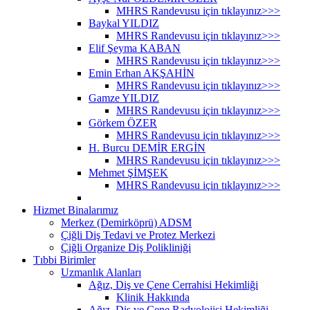
MHRS Randevusu için tıklayınız>>>
Baykal YILDIZ
MHRS Randevusu için tıklayınız>>>
Elif Şeyma KABAN
MHRS Randevusu için tıklayınız>>>
Emin Erhan AKŞAHİN
MHRS Randevusu için tıklayınız>>>
Gamze YILDIZ
MHRS Randevusu için tıklayınız>>>
Görkem ÖZER
MHRS Randevusu için tıklayınız>>>
H. Burcu DEMİR ERGİN
MHRS Randevusu için tıklayınız>>>
Mehmet ŞİMŞEK
MHRS Randevusu için tıklayınız>>>
Hizmet Binalarımız
Merkez (Demirköprü) ADSM
Çiğli Diş Tedavi ve Protez Merkezi
Çiğli Organize Diş Polikliniği
Tıbbi Birimler
Uzmanlık Alanları
Ağız, Diş ve Çene Cerrahisi Hekimliği
Klinik Hakkında
Ağız, Diş ve Çene Radyolojisi Hekimliği