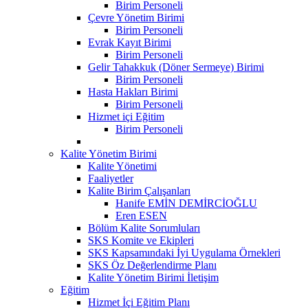
Birim Personeli
Çevre Yönetim Birimi
Birim Personeli
Evrak Kayıt Birimi
Birim Personeli
Gelir Tahakkuk (Döner Sermeye) Birimi
Birim Personeli
Hasta Hakları Birimi
Birim Personeli
Hizmet içi Eğitim
Birim Personeli
Kalite Yönetim Birimi
Kalite Yönetimi
Faaliyetler
Kalite Birim Çalışanları
Hanife EMİN DEMİRCİOĞLU
Eren ESEN
Bölüm Kalite Sorumluları
SKS Komite ve Ekipleri
SKS Kapsamındaki İyi Uygulama Örnekleri
SKS Öz Değerlendirme Planı
Kalite Yönetim Birimi İletişim
Eğitim
Hizmet İçi Eğitim Planı