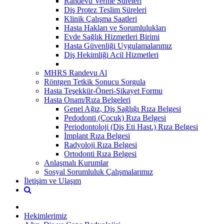
Randevu Verme Süreleri
Diş Protez Teslim Süreleri
Klinik Çalışma Saatleri
Hasta Hakları ve Sorumlulukları
Evde Sağlık Hizmetleri Birimi
Hasta Güvenliği Uygulamalarımız
Diş Hekimliği Acil Hizmetleri
MHRS Randevu Al
Röntgen Tetkik Sonucu Sorgula
Hasta Teşekkür-Öneri-Şikayet Formu
Hasta Onam/Rıza Belgeleri
Genel Ağız, Diş Sağlığı Rıza Belgesi
Pedodonti (Çocuk) Rıza Belgesi
Periodontoloji (Diş Eti Hast.) Rıza Belgesi
İmplant Rıza Belgesi
Radyoloji Rıza Belgesi
Ortodonti Rıza Belgesi
Anlaşmalı Kurumlar
Sosyal Sorumluluk Çalışmalarımız
İletişim ve Ulaşım
Hekimlerimiz