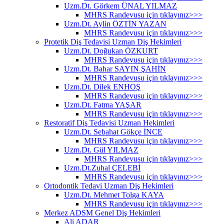
Uzm.Dt. Görkem ÜNAL YILMAZ
MHRS Randevusu için tıklayınız>>>
Uzm.Dt. Aylin ÖZTİN YAZAN
MHRS Randevusu için tıklayınız>>>
Protetik Diş Tedavisi Uzman Diş Hekimleri
Uzm.Dt. Doğukan ÖZKURT
MHRS Randevusu için tıklayınız>>>
Uzm.Dt. Bahar SAYIN ŞAHİN
MHRS Randevusu için tıklayınız>>>
Uzm.Dt. Dilek ENHOŞ
MHRS Randevusu için tıklayınız>>>
Uzm.Dt. Fatma YAŞAR
MHRS Randevusu için tıklayınız>>>
Restoratif Diş Tedavisi Uzman Hekimleri
Uzm.Dt. Sebahat Gökçe İNCE
MHRS Randevusu için tıklayınız>>>
Uzm.Dt. Gül YILMAZ
MHRS Randevusu için tıklayınız>>>
Uzm.Dt.Zuhal ÇELEBİ
MHRS Randevusu için tıklayınız>>>
Ortodontik Tedavi Uzman Diş Hekimleri
Uzm.Dt. Mehmet Tolga KAYA
MHRS Randevusu için tıklayınız>>>
Merkez ADSM Genel Diş Hekimleri
Ali ADAR