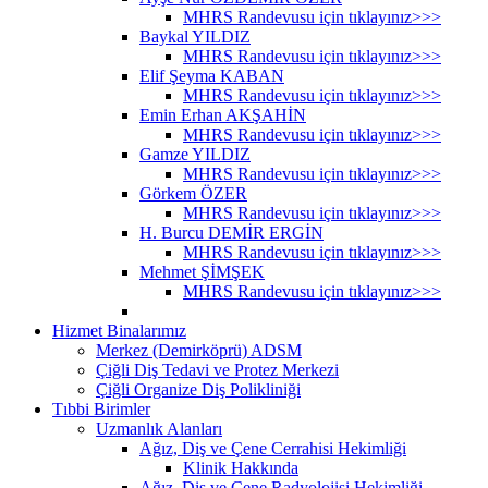
MHRS Randevusu için tıklayınız>>>
Baykal YILDIZ
MHRS Randevusu için tıklayınız>>>
Elif Şeyma KABAN
MHRS Randevusu için tıklayınız>>>
Emin Erhan AKŞAHİN
MHRS Randevusu için tıklayınız>>>
Gamze YILDIZ
MHRS Randevusu için tıklayınız>>>
Görkem ÖZER
MHRS Randevusu için tıklayınız>>>
H. Burcu DEMİR ERGİN
MHRS Randevusu için tıklayınız>>>
Mehmet ŞİMŞEK
MHRS Randevusu için tıklayınız>>>
Hizmet Binalarımız
Merkez (Demirköprü) ADSM
Çiğli Diş Tedavi ve Protez Merkezi
Çiğli Organize Diş Polikliniği
Tıbbi Birimler
Uzmanlık Alanları
Ağız, Diş ve Çene Cerrahisi Hekimliği
Klinik Hakkında
Ağız, Diş ve Çene Radyolojisi Hekimliği