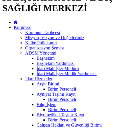
SAĞLIĞI MERKEZİ
Kurumsal
Kurumun Tarihçesi
Misyon, Vizyon ve Değerlerimiz
Kalite Politikamız
Organizasyon Şeması
ADSM Yönetimi
Başhekim
Başhekim Yardımcısı
İdari Mali İşler Müdürü
İdari Mali İşler Müdür Yardımcısı
İdari Hizmetler
Arşiv Birimi
Birim Personeli
Ayniyat Taşınır Kayıt
Birim Personeli
Bilgi İşlem
Birim Personeli
Biyomedikal Taşınır Kayıt
Birim Personeli
Çalışan Hakları ve Güvenliği Birimi