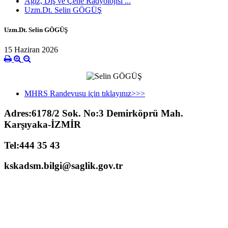
Ağız, Diş ve Çene Radyolojisi ...
Uzm.Dt. Selin GÖGÜŞ
Uzm.Dt. Selin GÖGÜŞ
15 Haziran 2026
MHRS Randevusu için tıklayınız>>>
Adres:6178/2 Sok. No:3 Demirköprü Mah.
Karşıyaka-İZMİR
Tel:444 35 43
kskadsm.bilgi@saglik.gov.tr