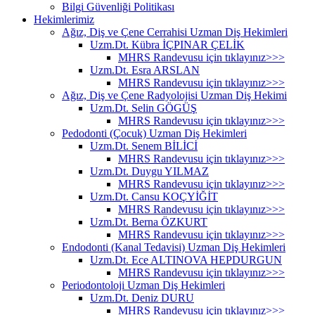
Bilgi Güvenliği Politikası
Hekimlerimiz
Ağız, Diş ve Çene Cerrahisi Uzman Diş Hekimleri
Uzm.Dt. Kübra İÇPINAR ÇELİK
MHRS Randevusu için tıklayınız>>>
Uzm.Dt. Esra ARSLAN
MHRS Randevusu için tıklayınız>>>
Ağız, Diş ve Çene Radyolojisi Uzman Diş Hekimi
Uzm.Dt. Selin GÖGÜŞ
MHRS Randevusu için tıklayınız>>>
Pedodonti (Çocuk) Uzman Diş Hekimleri
Uzm.Dt. Senem BİLİCİ
MHRS Randevusu için tıklayınız>>>
Uzm.Dt. Duygu YILMAZ
MHRS Randevusu için tıklayınız>>>
Uzm.Dt. Cansu KOÇYİĞİT
MHRS Randevusu için tıklayınız>>>
Uzm.Dt. Berna ÖZKURT
MHRS Randevusu için tıklayınız>>>
Endodonti (Kanal Tedavisi) Uzman Diş Hekimleri
Uzm.Dt. Ece ALTINOVA HEPDURGUN
MHRS Randevusu için tıklayınız>>>
Periodontoloji Uzman Diş Hekimleri
Uzm.Dt. Deniz DURU
MHRS Randevusu için tıklayınız>>>