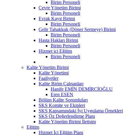
Birim Personeli
Çevre Yönetim Birimi
Birim Personeli
Evrak Kayıt Birimi
Birim Personeli
Gelir Tahakkuk (Döner Sermeye) Birimi
Birim Personeli
Hasta Hakları Birimi
Birim Personeli
Hizmet içi Eğitim
Birim Personeli
Kalite Yönetim Birimi
Kalite Yönetimi
Faaliyetler
Kalite Birim Çalışanları
Hanife EMİN DEMİRCİOĞLU
Eren ESEN
Bölüm Kalite Sorumluları
SKS Komite ve Ekipleri
SKS Kapsamındaki İyi Uygulama Örnekleri
SKS Öz Değerlendirme Planı
Kalite Yönetim Birimi İletişim
Eğitim
Hizmet İçi Eğitim Planı