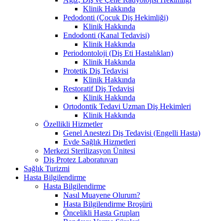
Klinik Hakkında
Pedodonti (Çocuk Diş Hekimliği)
Klinik Hakkında
Endodonti (Kanal Tedavisi)
Klinik Hakkında
Periodontoloji (Diş Eti Hastalıkları)
Klinik Hakkında
Protetik Diş Tedavisi
Klinik Hakkında
Restoratif Diş Tedavisi
Klinik Hakkında
Ortodontik Tedavi Uzman Diş Hekimleri
Klinik Hakkında
Özellikli Hizmetler
Genel Anestezi Diş Tedavisi (Engelli Hasta)
Evde Sağlık Hizmetleri
Merkezi Sterilizasyon Ünitesi
Diş Protez Laboratuvarı
Sağlık Turizmi
Hasta Bilgilendirme
Hasta Bilgilendirme
Nasıl Muayene Olurum?
Hasta Bilgilendirme Broşürü
Öncelikli Hasta Grupları