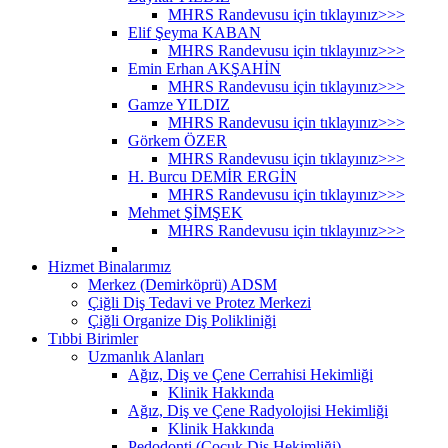
MHRS Randevusu için tıklayınız>>>
Elif Şeyma KABAN
MHRS Randevusu için tıklayınız>>>
Emin Erhan AKŞAHİN
MHRS Randevusu için tıklayınız>>>
Gamze YILDIZ
MHRS Randevusu için tıklayınız>>>
Görkem ÖZER
MHRS Randevusu için tıklayınız>>>
H. Burcu DEMİR ERGİN
MHRS Randevusu için tıklayınız>>>
Mehmet ŞİMŞEK
MHRS Randevusu için tıklayınız>>>
Hizmet Binalarımız
Merkez (Demirköprü) ADSM
Çiğli Diş Tedavi ve Protez Merkezi
Çiğli Organize Diş Polikliniği
Tıbbi Birimler
Uzmanlık Alanları
Ağız, Diş ve Çene Cerrahisi Hekimliği
Klinik Hakkında
Ağız, Diş ve Çene Radyolojisi Hekimliği
Klinik Hakkında
Pedodonti (Çocuk Diş Hekimliği)