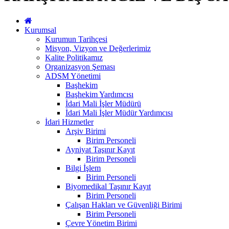
Kurumsal
Kurumun Tarihçesi
Misyon, Vizyon ve Değerlerimiz
Kalite Politikamız
Organizasyon Şeması
ADSM Yönetimi
Başhekim
Başhekim Yardımcısı
İdari Mali İşler Müdürü
İdari Mali İşler Müdür Yardımcısı
İdari Hizmetler
Arşiv Birimi
Birim Personeli
Ayniyat Taşınır Kayıt
Birim Personeli
Bilgi İşlem
Birim Personeli
Biyomedikal Taşınır Kayıt
Birim Personeli
Çalışan Hakları ve Güvenliği Birimi
Birim Personeli
Çevre Yönetim Birimi