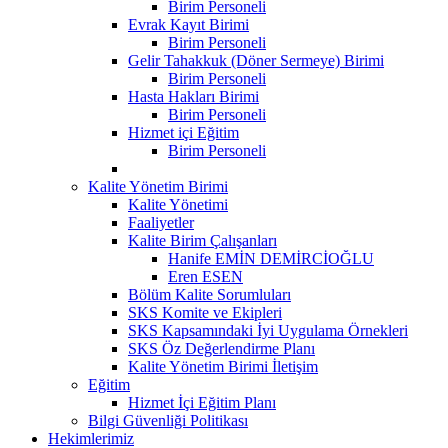
Birim Personeli
Evrak Kayıt Birimi
Birim Personeli
Gelir Tahakkuk (Döner Sermeye) Birimi
Birim Personeli
Hasta Hakları Birimi
Birim Personeli
Hizmet içi Eğitim
Birim Personeli
Kalite Yönetim Birimi
Kalite Yönetimi
Faaliyetler
Kalite Birim Çalışanları
Hanife EMİN DEMİRCİOĞLU
Eren ESEN
Bölüm Kalite Sorumluları
SKS Komite ve Ekipleri
SKS Kapsamındaki İyi Uygulama Örnekleri
SKS Öz Değerlendirme Planı
Kalite Yönetim Birimi İletişim
Eğitim
Hizmet İçi Eğitim Planı
Bilgi Güvenliği Politikası
Hekimlerimiz