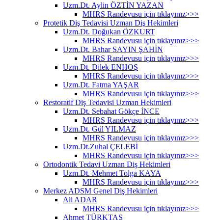
Uzm.Dt. Aylin ÖZTİN YAZAN
MHRS Randevusu için tıklayınız>>>
Protetik Diş Tedavisi Uzman Diş Hekimleri
Uzm.Dt. Doğukan ÖZKURT
MHRS Randevusu için tıklayınız>>>
Uzm.Dt. Bahar SAYIN ŞAHİN
MHRS Randevusu için tıklayınız>>>
Uzm.Dt. Dilek ENHOŞ
MHRS Randevusu için tıklayınız>>>
Uzm.Dt. Fatma YAŞAR
MHRS Randevusu için tıklayınız>>>
Restoratif Diş Tedavisi Uzman Hekimleri
Uzm.Dt. Sebahat Gökçe İNCE
MHRS Randevusu için tıklayınız>>>
Uzm.Dt. Gül YILMAZ
MHRS Randevusu için tıklayınız>>>
Uzm.Dt.Zuhal ÇELEBİ
MHRS Randevusu için tıklayınız>>>
Ortodontik Tedavi Uzman Diş Hekimleri
Uzm.Dt. Mehmet Tolga KAYA
MHRS Randevusu için tıklayınız>>>
Merkez ADSM Genel Diş Hekimleri
Ali ADAR
MHRS Randevusu için tıklayınız>>>
Ahmet TÜRKTAŞ