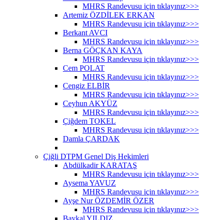
MHRS Randevusu için tıklayınız>>>
Artemiz ÖZDİLEK ERKAN
MHRS Randevusu için tıklayınız>>>
Berkant AVCI
MHRS Randevusu için tıklayınız>>>
Berna GÖÇKAN KAYA
MHRS Randevusu için tıklayınız>>>
Cem POLAT
MHRS Randevusu için tıklayınız>>>
Cengiz ELBİR
MHRS Randevusu için tıklayınız>>>
Ceyhun AKYÜZ
MHRS Randevusu için tıklayınız>>>
Çiğdem TOKEL
MHRS Randevusu için tıklayınız>>>
Damla ÇARDAK
Çiğli DTPM Genel Diş Hekimleri
Abdülkadir KARATAŞ
MHRS Randevusu için tıklayınız>>>
Aysema YAVUZ
MHRS Randevusu için tıklayınız>>>
Ayşe Nur ÖZDEMİR ÖZER
MHRS Randevusu için tıklayınız>>>
Baykal YILDIZ