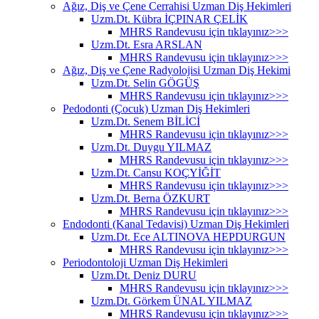
Ağız, Diş ve Çene Cerrahisi Uzman Diş Hekimleri
Uzm.Dt. Kübra İÇPINAR ÇELİK
MHRS Randevusu için tıklayınız>>>
Uzm.Dt. Esra ARSLAN
MHRS Randevusu için tıklayınız>>>
Ağız, Diş ve Çene Radyolojisi Uzman Diş Hekimi
Uzm.Dt. Selin GÖGÜŞ
MHRS Randevusu için tıklayınız>>>
Pedodonti (Çocuk) Uzman Diş Hekimleri
Uzm.Dt. Senem BİLİCİ
MHRS Randevusu için tıklayınız>>>
Uzm.Dt. Duygu YILMAZ
MHRS Randevusu için tıklayınız>>>
Uzm.Dt. Cansu KOÇYİĞİT
MHRS Randevusu için tıklayınız>>>
Uzm.Dt. Berna ÖZKURT
MHRS Randevusu için tıklayınız>>>
Endodonti (Kanal Tedavisi) Uzman Diş Hekimleri
Uzm.Dt. Ece ALTINOVA HEPDURGUN
MHRS Randevusu için tıklayınız>>>
Periodontoloji Uzman Diş Hekimleri
Uzm.Dt. Deniz DURU
MHRS Randevusu için tıklayınız>>>
Uzm.Dt. Görkem ÜNAL YILMAZ
MHRS Randevusu için tıklayınız>>>