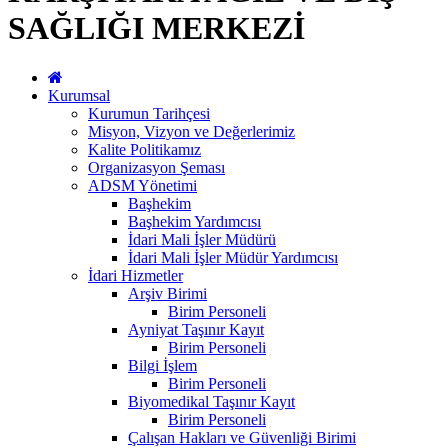
SAĞLIĞI MERKEZİ
Kurumsal
Kurumun Tarihçesi
Misyon, Vizyon ve Değerlerimiz
Kalite Politikamız
Organizasyon Şeması
ADSM Yönetimi
Başhekim
Başhekim Yardımcısı
İdari Mali İşler Müdürü
İdari Mali İşler Müdür Yardımcısı
İdari Hizmetler
Arşiv Birimi
Birim Personeli
Ayniyat Taşınır Kayıt
Birim Personeli
Bilgi İşlem
Birim Personeli
Biyomedikal Taşınır Kayıt
Birim Personeli
Çalışan Hakları ve Güvenliği Birimi