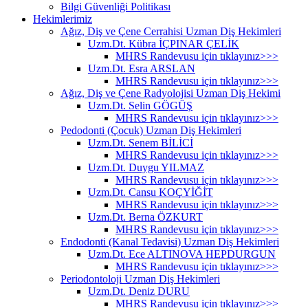
Bilgi Güvenliği Politikası
Hekimlerimiz
Ağız, Diş ve Çene Cerrahisi Uzman Diş Hekimleri
Uzm.Dt. Kübra İÇPINAR ÇELİK
MHRS Randevusu için tıklayınız>>>
Uzm.Dt. Esra ARSLAN
MHRS Randevusu için tıklayınız>>>
Ağız, Diş ve Çene Radyolojisi Uzman Diş Hekimi
Uzm.Dt. Selin GÖGÜŞ
MHRS Randevusu için tıklayınız>>>
Pedodonti (Çocuk) Uzman Diş Hekimleri
Uzm.Dt. Senem BİLİCİ
MHRS Randevusu için tıklayınız>>>
Uzm.Dt. Duygu YILMAZ
MHRS Randevusu için tıklayınız>>>
Uzm.Dt. Cansu KOÇYİĞİT
MHRS Randevusu için tıklayınız>>>
Uzm.Dt. Berna ÖZKURT
MHRS Randevusu için tıklayınız>>>
Endodonti (Kanal Tedavisi) Uzman Diş Hekimleri
Uzm.Dt. Ece ALTINOVA HEPDURGUN
MHRS Randevusu için tıklayınız>>>
Periodontoloji Uzman Diş Hekimleri
Uzm.Dt. Deniz DURU
MHRS Randevusu için tıklayınız>>>