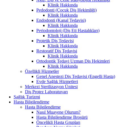
Klinik Hakkında
Pedodonti (Çocuk Diş Hekimliği)
Klinik Hakkında
Endodonti (Kanal Tedavisi)
Klinik Hakkında
Periodontoloji (Diş Eti Hastalıkları)
Klinik Hakkında
Protetik Diş Tedavisi
Klinik Hakkında
Restoratif Diş Tedavisi
Klinik Hakkında
Ortodontik Tedavi Uzman Diş Hekimleri
Klinik Hakkında
Özellikli Hizmetler
Genel Anestezi Diş Tedavisi (Engelli Hasta)
Evde Sağlık Hizmetleri
Merkezi Sterilizasyon Ünitesi
Diş Protez Laboratuvarı
Sağlık Turizmi
Hasta Bilgilendirme
Hasta Bilgilendirme
Nasıl Muayene Olurum?
Hasta Bilgilendirme Broşürü
Öncelikli Hasta Grupları