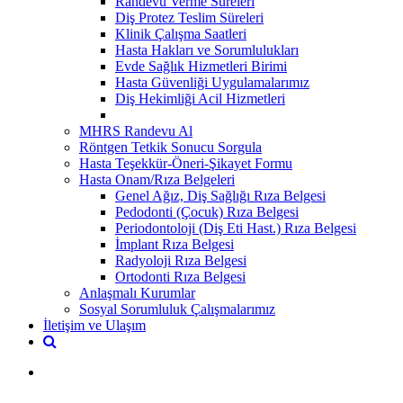
Randevu Verme Süreleri
Diş Protez Teslim Süreleri
Klinik Çalışma Saatleri
Hasta Hakları ve Sorumlulukları
Evde Sağlık Hizmetleri Birimi
Hasta Güvenliği Uygulamalarımız
Diş Hekimliği Acil Hizmetleri
MHRS Randevu Al
Röntgen Tetkik Sonucu Sorgula
Hasta Teşekkür-Öneri-Şikayet Formu
Hasta Onam/Rıza Belgeleri
Genel Ağız, Diş Sağlığı Rıza Belgesi
Pedodonti (Çocuk) Rıza Belgesi
Periodontoloji (Diş Eti Hast.) Rıza Belgesi
İmplant Rıza Belgesi
Radyoloji Rıza Belgesi
Ortodonti Rıza Belgesi
Anlaşmalı Kurumlar
Sosyal Sorumluluk Çalışmalarımız
İletişim ve Ulaşım