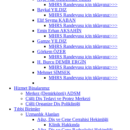
MHRS Randevusu için tıklayınız>>>
Baykal YILDIZ
MHRS Randevusu için tıklayınız>>>
Elif Şeyma KABAN
MHRS Randevusu için tıklayınız>>>
Emin Erhan AKŞAHİN
MHRS Randevusu için tıklayınız>>>
Gamze YILDIZ
MHRS Randevusu için tıklayınız>>>
Görkem ÖZER
MHRS Randevusu için tıklayınız>>>
H. Burcu DEMİR ERGİN
MHRS Randevusu için tıklayınız>>>
Mehmet ŞİMŞEK
MHRS Randevusu için tıklayınız>>>
Hizmet Binalarımız
Merkez (Demirköprü) ADSM
Çiğli Diş Tedavi ve Protez Merkezi
Çiğli Organize Diş Polikliniği
Tıbbi Birimler
Uzmanlık Alanları
Ağız, Diş ve Çene Cerrahisi Hekimliği
Klinik Hakkında
Ağız, Diş ve Çene Radyolojisi Hekimliği