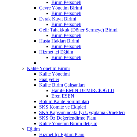
Birim Personeli
Çevre Yönetim Birimi
Birim Personeli
Evrak Kayıt Birimi
Birim Personeli
Gelir Tahakkuk (Döner Sermeye) Birimi
Birim Personeli
Hasta Hakları Birimi
Birim Personeli
Hizmet içi Eğitim
Birim Personeli
Kalite Yönetim Birimi
Kalite Yönetimi
Faaliyetler
Kalite Birim Çalışanları
Hanife EMİN DEMİRCİOĞLU
Eren ESEN
Bölüm Kalite Sorumluları
SKS Komite ve Ekipleri
SKS Kapsamındaki İyi Uygulama Örnekleri
SKS Öz Değerlendirme Planı
Kalite Yönetim Birimi İletişim
Eğitim
Hizmet İçi Eğitim Planı