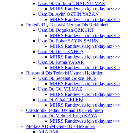
Uzm.Dt. Görkem ÜNAL YILMAZ
MHRS Randevusu için tıklayınız>>>
Uzm.Dt. Aylin ÖZTİN YAZAN
MHRS Randevusu için tıklayınız>>>
Protetik Diş Tedavisi Uzman Diş Hekimleri
Uzm.Dt. Doğukan ÖZKURT
MHRS Randevusu için tıklayınız>>>
Uzm.Dt. Bahar SAYIN ŞAHİN
MHRS Randevusu için tıklayınız>>>
Uzm.Dt. Dilek ENHOŞ
MHRS Randevusu için tıklayınız>>>
Uzm.Dt. Fatma YAŞAR
MHRS Randevusu için tıklayınız>>>
Restoratif Diş Tedavisi Uzman Hekimleri
Uzm.Dt. Sebahat Gökçe İNCE
MHRS Randevusu için tıklayınız>>>
Uzm.Dt. Gül YILMAZ
MHRS Randevusu için tıklayınız>>>
Uzm.Dt.Zuhal ÇELEBİ
MHRS Randevusu için tıklayınız>>>
Ortodontik Tedavi Uzman Diş Hekimleri
Uzm.Dt. Mehmet Tolga KAYA
MHRS Randevusu için tıklayınız>>>
Merkez ADSM Genel Diş Hekimleri
Ali ADAR