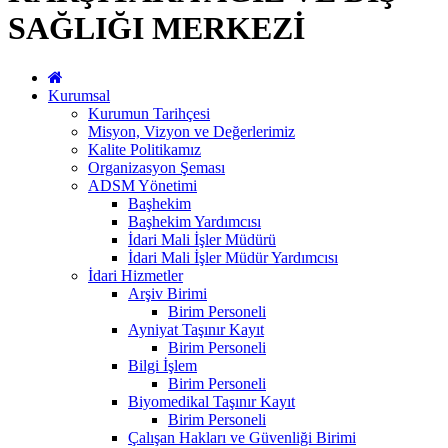
SAĞLIĞI MERKEZİ
Kurumsal
Kurumun Tarihçesi
Misyon, Vizyon ve Değerlerimiz
Kalite Politikamız
Organizasyon Şeması
ADSM Yönetimi
Başhekim
Başhekim Yardımcısı
İdari Mali İşler Müdürü
İdari Mali İşler Müdür Yardımcısı
İdari Hizmetler
Arşiv Birimi
Birim Personeli
Ayniyat Taşınır Kayıt
Birim Personeli
Bilgi İşlem
Birim Personeli
Biyomedikal Taşınır Kayıt
Birim Personeli
Çalışan Hakları ve Güvenliği Birimi