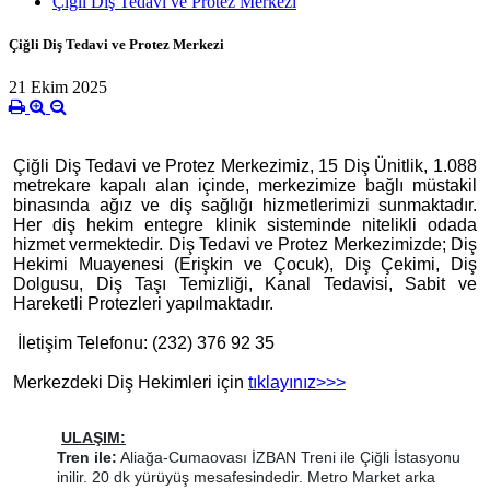
Çiğli Diş Tedavi ve Protez Merkezi
Çiğli Diş Tedavi ve Protez Merkezi
21 Ekim 2025
Çiğli Diş Tedavi ve Protez Merkezimiz, 15 Diş Ünitlik, 1.088
metrekare kapalı alan içinde, merkezimize bağlı müstakil
binasında ağız ve diş sağlığı hizmetlerimizi sunmaktadır.
Her diş hekim entegre klinik sisteminde nitelikli odada
hizmet vermektedir. Diş Tedavi ve Protez Merkezimizde; Diş
Hekimi Muayenesi (Erişkin ve Çocuk), Diş Çekimi, Diş
Dolgusu, Diş Taşı Temizliği, Kanal Tedavisi, Sabit ve
Hareketli Protezleri yapılmaktadır.
İletişim Telefonu: (232) 376 92 35
Merkezdeki Diş Hekimleri için
tıklayınız>>>
ULAŞIM:
Tren ile:
Aliağa-Cumaovası İZBAN Treni ile Çiğli İstasyonu
inilir. 20 dk yürüyüş mesafesindedir. Metro Market arka