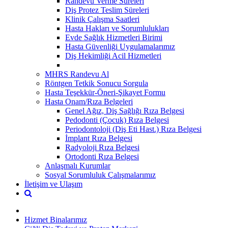
Randevu Verme Süreleri
Diş Protez Teslim Süreleri
Klinik Çalışma Saatleri
Hasta Hakları ve Sorumlulukları
Evde Sağlık Hizmetleri Birimi
Hasta Güvenliği Uygulamalarımız
Diş Hekimliği Acil Hizmetleri
MHRS Randevu Al
Röntgen Tetkik Sonucu Sorgula
Hasta Teşekkür-Öneri-Şikayet Formu
Hasta Onam/Rıza Belgeleri
Genel Ağız, Diş Sağlığı Rıza Belgesi
Pedodonti (Çocuk) Rıza Belgesi
Periodontoloji (Diş Eti Hast.) Rıza Belgesi
İmplant Rıza Belgesi
Radyoloji Rıza Belgesi
Ortodonti Rıza Belgesi
Anlaşmalı Kurumlar
Sosyal Sorumluluk Çalışmalarımız
İletişim ve Ulaşım
Hizmet Binalarımız