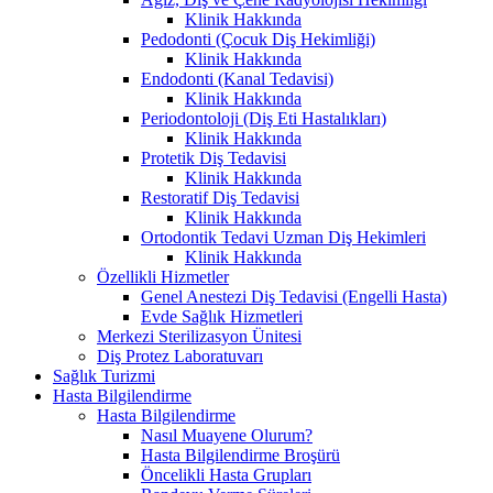
Klinik Hakkında
Pedodonti (Çocuk Diş Hekimliği)
Klinik Hakkında
Endodonti (Kanal Tedavisi)
Klinik Hakkında
Periodontoloji (Diş Eti Hastalıkları)
Klinik Hakkında
Protetik Diş Tedavisi
Klinik Hakkında
Restoratif Diş Tedavisi
Klinik Hakkında
Ortodontik Tedavi Uzman Diş Hekimleri
Klinik Hakkında
Özellikli Hizmetler
Genel Anestezi Diş Tedavisi (Engelli Hasta)
Evde Sağlık Hizmetleri
Merkezi Sterilizasyon Ünitesi
Diş Protez Laboratuvarı
Sağlık Turizmi
Hasta Bilgilendirme
Hasta Bilgilendirme
Nasıl Muayene Olurum?
Hasta Bilgilendirme Broşürü
Öncelikli Hasta Grupları