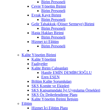
Birim Personeli
Çevre Yönetim Birimi
Birim Personeli
Evrak Kayıt Birimi
Birim Personeli
Gelir Tahakkuk (Döner Sermeye) Birimi
Birim Personeli
Hasta Hakları Birimi
Birim Personeli
Hizmet içi Eğitim
Birim Personeli
Kalite Yönetim Birimi
Kalite Yönetimi
Faaliyetler
Kalite Birim Çalışanları
Hanife EMİN DEMİRCİOĞLU
Eren ESEN
Bölüm Kalite Sorumluları
SKS Komite ve Ekipleri
SKS Kapsamındaki İyi Uygulama Örnekleri
SKS Öz Değerlendirme Planı
Kalite Yönetim Birimi İletişim
Eğitim
Hizmet İçi Eğitim Planı