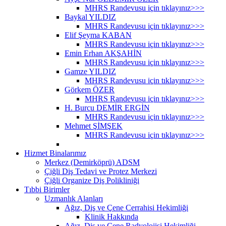
MHRS Randevusu için tıklayınız>>>
Baykal YILDIZ
MHRS Randevusu için tıklayınız>>>
Elif Şeyma KABAN
MHRS Randevusu için tıklayınız>>>
Emin Erhan AKŞAHİN
MHRS Randevusu için tıklayınız>>>
Gamze YILDIZ
MHRS Randevusu için tıklayınız>>>
Görkem ÖZER
MHRS Randevusu için tıklayınız>>>
H. Burcu DEMİR ERGİN
MHRS Randevusu için tıklayınız>>>
Mehmet ŞİMŞEK
MHRS Randevusu için tıklayınız>>>
Hizmet Binalarımız
Merkez (Demirköprü) ADSM
Çiğli Diş Tedavi ve Protez Merkezi
Çiğli Organize Diş Polikliniği
Tıbbi Birimler
Uzmanlık Alanları
Ağız, Diş ve Çene Cerrahisi Hekimliği
Klinik Hakkında
Ağız, Diş ve Çene Radyolojisi Hekimliği