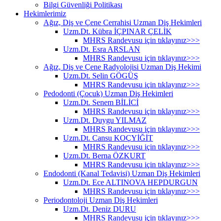
Bilgi Güvenliği Politikası
Hekimlerimiz
Ağız, Diş ve Çene Cerrahisi Uzman Diş Hekimleri
Uzm.Dt. Kübra İÇPINAR ÇELİK
MHRS Randevusu için tıklayınız>>>
Uzm.Dt. Esra ARSLAN
MHRS Randevusu için tıklayınız>>>
Ağız, Diş ve Çene Radyolojisi Uzman Diş Hekimi
Uzm.Dt. Selin GÖGÜŞ
MHRS Randevusu için tıklayınız>>>
Pedodonti (Çocuk) Uzman Diş Hekimleri
Uzm.Dt. Senem BİLİCİ
MHRS Randevusu için tıklayınız>>>
Uzm.Dt. Duygu YILMAZ
MHRS Randevusu için tıklayınız>>>
Uzm.Dt. Cansu KOÇYİĞİT
MHRS Randevusu için tıklayınız>>>
Uzm.Dt. Berna ÖZKURT
MHRS Randevusu için tıklayınız>>>
Endodonti (Kanal Tedavisi) Uzman Diş Hekimleri
Uzm.Dt. Ece ALTINOVA HEPDURGUN
MHRS Randevusu için tıklayınız>>>
Periodontoloji Uzman Diş Hekimleri
Uzm.Dt. Deniz DURU
MHRS Randevusu için tıklayınız>>>