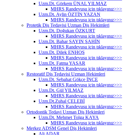
Uzm.Dt. Görkem ÜNAL YILMAZ
MHRS Randevusu için tıklayınız>>>
Uzm.Dt. Aylin ÖZTİN YAZAN
MHRS Randevusu için tıklayınız>>>
Protetik Diş Tedavisi Uzman Diş Hekimleri
Uzm.Dt. Doğukan ÖZKURT
MHRS Randevusu için tıklayınız>>>
Uzm.Dt. Bahar SAYIN ŞAHİN
MHRS Randevusu için tıklayınız>>>
Uzm.Dt. Dilek ENHOŞ
MHRS Randevusu için tıklayınız>>>
Uzm.Dt. Fatma YAŞAR
MHRS Randevusu için tıklayınız>>>
Restoratif Diş Tedavisi Uzman Hekimleri
Uzm.Dt. Sebahat Gökçe İNCE
MHRS Randevusu için tıklayınız>>>
Uzm.Dt. Gül YILMAZ
MHRS Randevusu için tıklayınız>>>
Uzm.Dt.Zuhal ÇELEBİ
MHRS Randevusu için tıklayınız>>>
Ortodontik Tedavi Uzman Diş Hekimleri
Uzm.Dt. Mehmet Tolga KAYA
MHRS Randevusu için tıklayınız>>>
Merkez ADSM Genel Diş Hekimleri
Ali ADAR