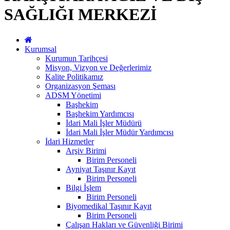
SAĞLIĞI MERKEZİ
Kurumsal
Kurumun Tarihçesi
Misyon, Vizyon ve Değerlerimiz
Kalite Politikamız
Organizasyon Şeması
ADSM Yönetimi
Başhekim
Başhekim Yardımcısı
İdari Mali İşler Müdürü
İdari Mali İşler Müdür Yardımcısı
İdari Hizmetler
Arşiv Birimi
Birim Personeli
Ayniyat Taşınır Kayıt
Birim Personeli
Bilgi İşlem
Birim Personeli
Biyomedikal Taşınır Kayıt
Birim Personeli
Çalışan Hakları ve Güvenliği Birimi