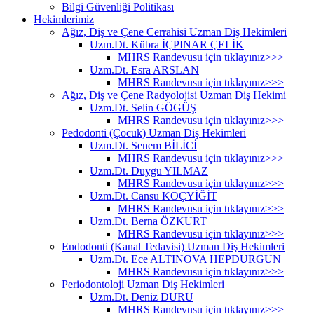
Bilgi Güvenliği Politikası
Hekimlerimiz
Ağız, Diş ve Çene Cerrahisi Uzman Diş Hekimleri
Uzm.Dt. Kübra İÇPINAR ÇELİK
MHRS Randevusu için tıklayınız>>>
Uzm.Dt. Esra ARSLAN
MHRS Randevusu için tıklayınız>>>
Ağız, Diş ve Çene Radyolojisi Uzman Diş Hekimi
Uzm.Dt. Selin GÖGÜŞ
MHRS Randevusu için tıklayınız>>>
Pedodonti (Çocuk) Uzman Diş Hekimleri
Uzm.Dt. Senem BİLİCİ
MHRS Randevusu için tıklayınız>>>
Uzm.Dt. Duygu YILMAZ
MHRS Randevusu için tıklayınız>>>
Uzm.Dt. Cansu KOÇYİĞİT
MHRS Randevusu için tıklayınız>>>
Uzm.Dt. Berna ÖZKURT
MHRS Randevusu için tıklayınız>>>
Endodonti (Kanal Tedavisi) Uzman Diş Hekimleri
Uzm.Dt. Ece ALTINOVA HEPDURGUN
MHRS Randevusu için tıklayınız>>>
Periodontoloji Uzman Diş Hekimleri
Uzm.Dt. Deniz DURU
MHRS Randevusu için tıklayınız>>>