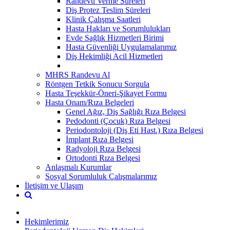
Randevu Verme Süreleri
Diş Protez Teslim Süreleri
Klinik Çalışma Saatleri
Hasta Hakları ve Sorumlulukları
Evde Sağlık Hizmetleri Birimi
Hasta Güvenliği Uygulamalarımız
Diş Hekimliği Acil Hizmetleri
MHRS Randevu Al
Röntgen Tetkik Sonucu Sorgula
Hasta Teşekkür-Öneri-Şikayet Formu
Hasta Onam/Rıza Belgeleri
Genel Ağız, Diş Sağlığı Rıza Belgesi
Pedodonti (Çocuk) Rıza Belgesi
Periodontoloji (Diş Eti Hast.) Rıza Belgesi
İmplant Rıza Belgesi
Radyoloji Rıza Belgesi
Ortodonti Rıza Belgesi
Anlaşmalı Kurumlar
Sosyal Sorumluluk Çalışmalarımız
İletişim ve Ulaşım
Hekimlerimiz