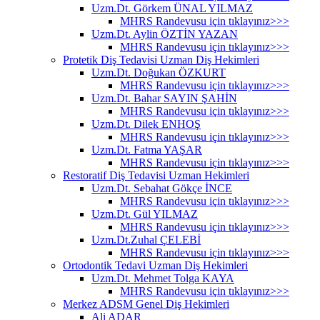
Uzm.Dt. Görkem ÜNAL YILMAZ
MHRS Randevusu için tıklayınız>>>
Uzm.Dt. Aylin ÖZTİN YAZAN
MHRS Randevusu için tıklayınız>>>
Protetik Diş Tedavisi Uzman Diş Hekimleri
Uzm.Dt. Doğukan ÖZKURT
MHRS Randevusu için tıklayınız>>>
Uzm.Dt. Bahar SAYIN ŞAHİN
MHRS Randevusu için tıklayınız>>>
Uzm.Dt. Dilek ENHOŞ
MHRS Randevusu için tıklayınız>>>
Uzm.Dt. Fatma YAŞAR
MHRS Randevusu için tıklayınız>>>
Restoratif Diş Tedavisi Uzman Hekimleri
Uzm.Dt. Sebahat Gökçe İNCE
MHRS Randevusu için tıklayınız>>>
Uzm.Dt. Gül YILMAZ
MHRS Randevusu için tıklayınız>>>
Uzm.Dt.Zuhal ÇELEBİ
MHRS Randevusu için tıklayınız>>>
Ortodontik Tedavi Uzman Diş Hekimleri
Uzm.Dt. Mehmet Tolga KAYA
MHRS Randevusu için tıklayınız>>>
Merkez ADSM Genel Diş Hekimleri
Ali ADAR