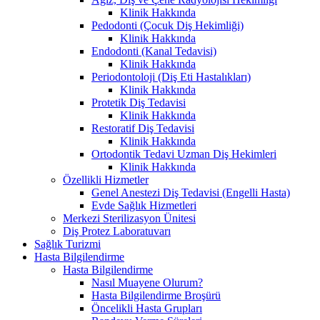
Klinik Hakkında
Pedodonti (Çocuk Diş Hekimliği)
Klinik Hakkında
Endodonti (Kanal Tedavisi)
Klinik Hakkında
Periodontoloji (Diş Eti Hastalıkları)
Klinik Hakkında
Protetik Diş Tedavisi
Klinik Hakkında
Restoratif Diş Tedavisi
Klinik Hakkında
Ortodontik Tedavi Uzman Diş Hekimleri
Klinik Hakkında
Özellikli Hizmetler
Genel Anestezi Diş Tedavisi (Engelli Hasta)
Evde Sağlık Hizmetleri
Merkezi Sterilizasyon Ünitesi
Diş Protez Laboratuvarı
Sağlık Turizmi
Hasta Bilgilendirme
Hasta Bilgilendirme
Nasıl Muayene Olurum?
Hasta Bilgilendirme Broşürü
Öncelikli Hasta Grupları