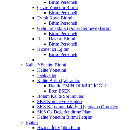
Birim Personeli
Çevre Yönetim Birimi
Birim Personeli
Evrak Kayıt Birimi
Birim Personeli
Gelir Tahakkuk (Döner Sermeye) Birimi
Birim Personeli
Hasta Hakları Birimi
Birim Personeli
Hizmet içi Eğitim
Birim Personeli
Kalite Yönetim Birimi
Kalite Yönetimi
Faaliyetler
Kalite Birim Çalışanları
Hanife EMİN DEMİRCİOĞLU
Eren ESEN
Bölüm Kalite Sorumluları
SKS Komite ve Ekipleri
SKS Kapsamındaki İyi Uygulama Örnekleri
SKS Öz Değerlendirme Planı
Kalite Yönetim Birimi İletişim
Eğitim
Hizmet İçi Eğitim Planı