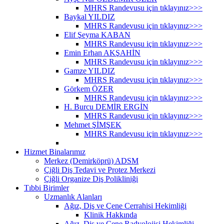
MHRS Randevusu için tıklayınız>>>
Baykal YILDIZ
MHRS Randevusu için tıklayınız>>>
Elif Şeyma KABAN
MHRS Randevusu için tıklayınız>>>
Emin Erhan AKŞAHİN
MHRS Randevusu için tıklayınız>>>
Gamze YILDIZ
MHRS Randevusu için tıklayınız>>>
Görkem ÖZER
MHRS Randevusu için tıklayınız>>>
H. Burcu DEMİR ERGİN
MHRS Randevusu için tıklayınız>>>
Mehmet ŞİMŞEK
MHRS Randevusu için tıklayınız>>>
Hizmet Binalarımız
Merkez (Demirköprü) ADSM
Çiğli Diş Tedavi ve Protez Merkezi
Çiğli Organize Diş Polikliniği
Tıbbi Birimler
Uzmanlık Alanları
Ağız, Diş ve Çene Cerrahisi Hekimliği
Klinik Hakkında
Ağız, Diş ve Çene Radyolojisi Hekimliği