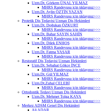
Uzm.Dt. Görkem ÜNAL YILMAZ
MHRS Randevusu için tıklayınız>>>
Uzm.Dt. Aylin ÖZTİN YAZAN
MHRS Randevusu için tıklayınız>>>
Protetik Diş Tedavisi Uzman Diş Hekimleri
Uzm.Dt. Doğukan ÖZKURT
MHRS Randevusu için tıklayınız>>>
Uzm.Dt. Bahar SAYIN ŞAHİN
MHRS Randevusu için tıklayınız>>>
Uzm.Dt. Dilek ENHOŞ
MHRS Randevusu için tıklayınız>>>
Uzm.Dt. Fatma YAŞAR
MHRS Randevusu için tıklayınız>>>
Restoratif Diş Tedavisi Uzman Hekimleri
Uzm.Dt. Sebahat Gökçe İNCE
MHRS Randevusu için tıklayınız>>>
Uzm.Dt. Gül YILMAZ
MHRS Randevusu için tıklayınız>>>
Uzm.Dt.Zuhal ÇELEBİ
MHRS Randevusu için tıklayınız>>>
Ortodontik Tedavi Uzman Diş Hekimleri
Uzm.Dt. Mehmet Tolga KAYA
MHRS Randevusu için tıklayınız>>>
Merkez ADSM Genel Diş Hekimleri
Ali ADAR