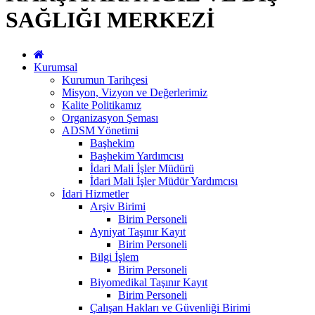
SAĞLIĞI MERKEZİ
Kurumsal
Kurumun Tarihçesi
Misyon, Vizyon ve Değerlerimiz
Kalite Politikamız
Organizasyon Şeması
ADSM Yönetimi
Başhekim
Başhekim Yardımcısı
İdari Mali İşler Müdürü
İdari Mali İşler Müdür Yardımcısı
İdari Hizmetler
Arşiv Birimi
Birim Personeli
Ayniyat Taşınır Kayıt
Birim Personeli
Bilgi İşlem
Birim Personeli
Biyomedikal Taşınır Kayıt
Birim Personeli
Çalışan Hakları ve Güvenliği Birimi