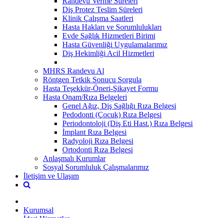
Randevu Verme Süreleri
Diş Protez Teslim Süreleri
Klinik Çalışma Saatleri
Hasta Hakları ve Sorumlulukları
Evde Sağlık Hizmetleri Birimi
Hasta Güvenliği Uygulamalarımız
Diş Hekimliği Acil Hizmetleri
MHRS Randevu Al
Röntgen Tetkik Sonucu Sorgula
Hasta Teşekkür-Öneri-Şikayet Formu
Hasta Onam/Rıza Belgeleri
Genel Ağız, Diş Sağlığı Rıza Belgesi
Pedodonti (Çocuk) Rıza Belgesi
Periodontoloji (Diş Eti Hast.) Rıza Belgesi
İmplant Rıza Belgesi
Radyoloji Rıza Belgesi
Ortodonti Rıza Belgesi
Anlaşmalı Kurumlar
Sosyal Sorumluluk Çalışmalarımız
İletişim ve Ulaşım
Kurumsal