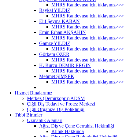
MHRS Randevusu için tıklayınız>>>
Baykal YILDIZ
MHRS Randevusu için tıklayınız>>>
Elif Şeyma KABAN
MHRS Randevusu için tıklayınız>>>
Emin Erhan AKŞAHİN
MHRS Randevusu için tıklayınız>>>
Gamze YILDIZ
MHRS Randevusu için tıklayınız>>>
Görkem ÖZER
MHRS Randevusu için tıklayınız>>>
H. Burcu DEMİR ERGİN
MHRS Randevusu için tıklayınız>>>
Mehmet ŞİMŞEK
MHRS Randevusu için tıklayınız>>>
Hizmet Binalarımız
Merkez (Demirköprü) ADSM
Çiğli Diş Tedavi ve Protez Merkezi
Çiğli Organize Diş Polikliniği
Tıbbi Birimler
Uzmanlık Alanları
Ağız, Diş ve Çene Cerrahisi Hekimliği
Klinik Hakkında
Ağız, Diş ve Çene Radyolojisi Hekimliği