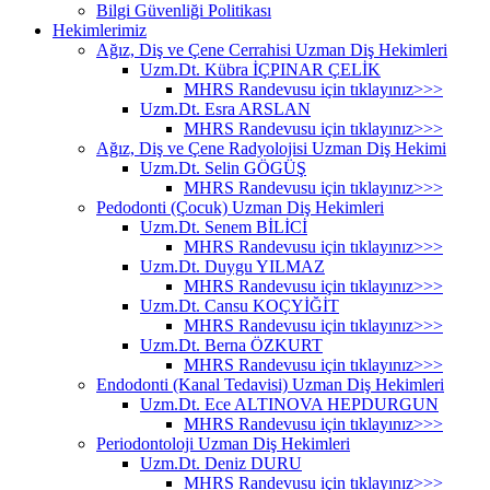
Bilgi Güvenliği Politikası
Hekimlerimiz
Ağız, Diş ve Çene Cerrahisi Uzman Diş Hekimleri
Uzm.Dt. Kübra İÇPINAR ÇELİK
MHRS Randevusu için tıklayınız>>>
Uzm.Dt. Esra ARSLAN
MHRS Randevusu için tıklayınız>>>
Ağız, Diş ve Çene Radyolojisi Uzman Diş Hekimi
Uzm.Dt. Selin GÖGÜŞ
MHRS Randevusu için tıklayınız>>>
Pedodonti (Çocuk) Uzman Diş Hekimleri
Uzm.Dt. Senem BİLİCİ
MHRS Randevusu için tıklayınız>>>
Uzm.Dt. Duygu YILMAZ
MHRS Randevusu için tıklayınız>>>
Uzm.Dt. Cansu KOÇYİĞİT
MHRS Randevusu için tıklayınız>>>
Uzm.Dt. Berna ÖZKURT
MHRS Randevusu için tıklayınız>>>
Endodonti (Kanal Tedavisi) Uzman Diş Hekimleri
Uzm.Dt. Ece ALTINOVA HEPDURGUN
MHRS Randevusu için tıklayınız>>>
Periodontoloji Uzman Diş Hekimleri
Uzm.Dt. Deniz DURU
MHRS Randevusu için tıklayınız>>>