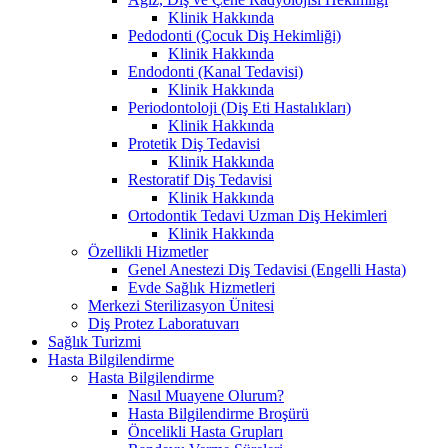
Klinik Hakkında
Pedodonti (Çocuk Diş Hekimliği)
Klinik Hakkında
Endodonti (Kanal Tedavisi)
Klinik Hakkında
Periodontoloji (Diş Eti Hastalıkları)
Klinik Hakkında
Protetik Diş Tedavisi
Klinik Hakkında
Restoratif Diş Tedavisi
Klinik Hakkında
Ortodontik Tedavi Uzman Diş Hekimleri
Klinik Hakkında
Özellikli Hizmetler
Genel Anestezi Diş Tedavisi (Engelli Hasta)
Evde Sağlık Hizmetleri
Merkezi Sterilizasyon Ünitesi
Diş Protez Laboratuvarı
Sağlık Turizmi
Hasta Bilgilendirme
Hasta Bilgilendirme
Nasıl Muayene Olurum?
Hasta Bilgilendirme Broşürü
Öncelikli Hasta Grupları