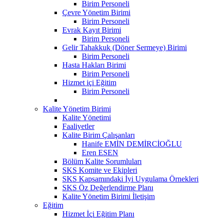
Birim Personeli
Çevre Yönetim Birimi
Birim Personeli
Evrak Kayıt Birimi
Birim Personeli
Gelir Tahakkuk (Döner Sermeye) Birimi
Birim Personeli
Hasta Hakları Birimi
Birim Personeli
Hizmet içi Eğitim
Birim Personeli
Kalite Yönetim Birimi
Kalite Yönetimi
Faaliyetler
Kalite Birim Çalışanları
Hanife EMİN DEMİRCİOĞLU
Eren ESEN
Bölüm Kalite Sorumluları
SKS Komite ve Ekipleri
SKS Kapsamındaki İyi Uygulama Örnekleri
SKS Öz Değerlendirme Planı
Kalite Yönetim Birimi İletişim
Eğitim
Hizmet İçi Eğitim Planı