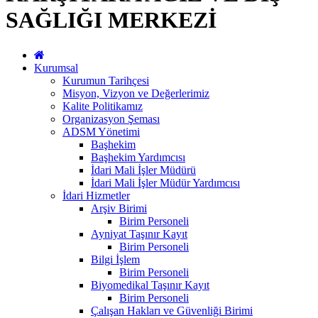
SAĞLIĞI MERKEZİ
Kurumsal
Kurumun Tarihçesi
Misyon, Vizyon ve Değerlerimiz
Kalite Politikamız
Organizasyon Şeması
ADSM Yönetimi
Başhekim
Başhekim Yardımcısı
İdari Mali İşler Müdürü
İdari Mali İşler Müdür Yardımcısı
İdari Hizmetler
Arşiv Birimi
Birim Personeli
Ayniyat Taşınır Kayıt
Birim Personeli
Bilgi İşlem
Birim Personeli
Biyomedikal Taşınır Kayıt
Birim Personeli
Çalışan Hakları ve Güvenliği Birimi