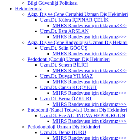
Bilgi Güvenliği Politikası
Hekimlerimiz
Ağız, Diş ve Çene Cerrahisi Uzman Diş Hekimleri
Uzm.Dt. Kübra İÇPINAR ÇELİK
MHRS Randevusu için tıklayınız>>>
Uzm.Dt. Esra ARSLAN
MHRS Randevusu için tıklayınız>>>
Ağız, Diş ve Çene Radyolojisi Uzman Diş Hekimi
Uzm.Dt. Selin GÖGÜŞ
MHRS Randevusu için tıklayınız>>>
Pedodonti (Çocuk) Uzman Diş Hekimleri
Uzm.Dt. Senem BİLİCİ
MHRS Randevusu için tıklayınız>>>
Uzm.Dt. Duygu YILMAZ
MHRS Randevusu için tıklayınız>>>
Uzm.Dt. Cansu KOÇYİĞİT
MHRS Randevusu için tıklayınız>>>
Uzm.Dt. Berna ÖZKURT
MHRS Randevusu için tıklayınız>>>
Endodonti (Kanal Tedavisi) Uzman Diş Hekimleri
Uzm.Dt. Ece ALTINOVA HEPDURGUN
MHRS Randevusu için tıklayınız>>>
Periodontoloji Uzman Diş Hekimleri
Uzm.Dt. Deniz DURU
MHRS Randevusu için tıklayınız>>>