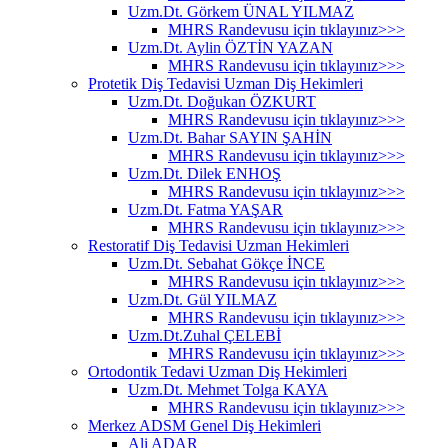
Uzm.Dt. Görkem ÜNAL YILMAZ
MHRS Randevusu için tıklayınız>>>
Uzm.Dt. Aylin ÖZTİN YAZAN
MHRS Randevusu için tıklayınız>>>
Protetik Diş Tedavisi Uzman Diş Hekimleri
Uzm.Dt. Doğukan ÖZKURT
MHRS Randevusu için tıklayınız>>>
Uzm.Dt. Bahar SAYIN ŞAHİN
MHRS Randevusu için tıklayınız>>>
Uzm.Dt. Dilek ENHOŞ
MHRS Randevusu için tıklayınız>>>
Uzm.Dt. Fatma YAŞAR
MHRS Randevusu için tıklayınız>>>
Restoratif Diş Tedavisi Uzman Hekimleri
Uzm.Dt. Sebahat Gökçe İNCE
MHRS Randevusu için tıklayınız>>>
Uzm.Dt. Gül YILMAZ
MHRS Randevusu için tıklayınız>>>
Uzm.Dt.Zuhal ÇELEBİ
MHRS Randevusu için tıklayınız>>>
Ortodontik Tedavi Uzman Diş Hekimleri
Uzm.Dt. Mehmet Tolga KAYA
MHRS Randevusu için tıklayınız>>>
Merkez ADSM Genel Diş Hekimleri
Ali ADAR