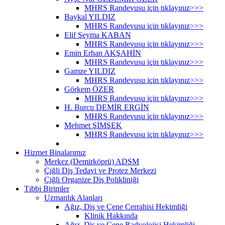
MHRS Randevusu için tıklayınız>>>
Baykal YILDIZ
MHRS Randevusu için tıklayınız>>>
Elif Şeyma KABAN
MHRS Randevusu için tıklayınız>>>
Emin Erhan AKŞAHİN
MHRS Randevusu için tıklayınız>>>
Gamze YILDIZ
MHRS Randevusu için tıklayınız>>>
Görkem ÖZER
MHRS Randevusu için tıklayınız>>>
H. Burcu DEMİR ERGİN
MHRS Randevusu için tıklayınız>>>
Mehmet ŞİMŞEK
MHRS Randevusu için tıklayınız>>>
Hizmet Binalarımız
Merkez (Demirköprü) ADSM
Çiğli Diş Tedavi ve Protez Merkezi
Çiğli Organize Diş Polikliniği
Tıbbi Birimler
Uzmanlık Alanları
Ağız, Diş ve Çene Cerrahisi Hekimliği
Klinik Hakkında
Ağız, Diş ve Çene Radyolojisi Hekimliği