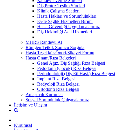
Randevu Verme Süreleri
Diş Protez Teslim Süreleri
Klinik Çalışma Saatleri
Hasta Hakları ve Sorumlulukları
Evde Sağlık Hizmetleri Birimi
Hasta Güvenliği Uygulamalarımız
Diş Hekimliği Acil Hizmetleri
MHRS Randevu Al
Röntgen Tetkik Sonucu Sorgula
Hasta Teşekkür-Öneri-Şikayet Formu
Hasta Onam/Rıza Belgeleri
Genel Ağız, Diş Sağlığı Rıza Belgesi
Pedodonti (Çocuk) Rıza Belgesi
Periodontoloji (Diş Eti Hast.) Rıza Belgesi
İmplant Rıza Belgesi
Radyoloji Rıza Belgesi
Ortodonti Rıza Belgesi
Anlaşmalı Kurumlar
Sosyal Sorumluluk Çalışmalarımız
İletişim ve Ulaşım
Kurumsal