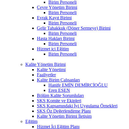
Birim Personeli
Çevre Yönetim Birimi
Birim Personeli
Evrak Kayıt Birimi
Birim Personeli
Gelir Tahakkuk (Döner Sermeye) Birimi
Birim Personeli
Hasta Hakları Birimi
Birim Personeli
Hizmet içi Eğitim
Birim Personeli
Kalite Yönetim Birimi
Kalite Yönetimi
Faaliyetler
Kalite Birim Çalışanları
Hanife EMİN DEMİRCİOĞLU
Eren ESEN
Bölüm Kalite Sorumluları
SKS Komite ve Ekipleri
SKS Kapsamındaki İyi Uygulama Örnekleri
SKS Öz Değerlendirme Planı
Kalite Yönetim Birimi İletişim
Eğitim
Hizmet İçi Eğitim Planı