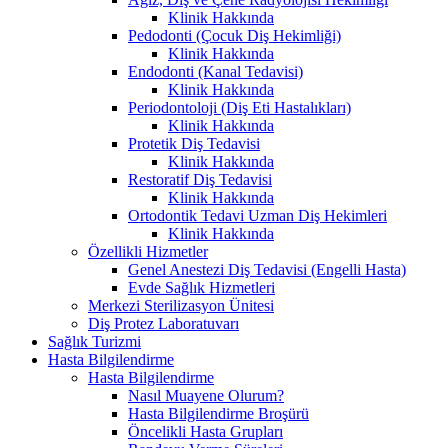
Klinik Hakkında
Pedodonti (Çocuk Diş Hekimliği)
Klinik Hakkında
Endodonti (Kanal Tedavisi)
Klinik Hakkında
Periodontoloji (Diş Eti Hastalıkları)
Klinik Hakkında
Protetik Diş Tedavisi
Klinik Hakkında
Restoratif Diş Tedavisi
Klinik Hakkında
Ortodontik Tedavi Uzman Diş Hekimleri
Klinik Hakkında
Özellikli Hizmetler
Genel Anestezi Diş Tedavisi (Engelli Hasta)
Evde Sağlık Hizmetleri
Merkezi Sterilizasyon Ünitesi
Diş Protez Laboratuvarı
Sağlık Turizmi
Hasta Bilgilendirme
Hasta Bilgilendirme
Nasıl Muayene Olurum?
Hasta Bilgilendirme Broşürü
Öncelikli Hasta Grupları