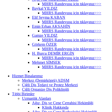
MHRS Randevusu için tıklayınız>>>
Baykal YILDIZ
MHRS Randevusu için tıklayınız>>>
Elif Şeyma KABAN
MHRS Randevusu için tıklayınız>>>
Emin Erhan AKŞAHİN
MHRS Randevusu için tıklayınız>>>
Gamze YILDIZ
MHRS Randevusu için tıklayınız>>>
Görkem ÖZER
MHRS Randevusu için tıklayınız>>>
H. Burcu DEMİR ERGİN
MHRS Randevusu için tıklayınız>>>
Mehmet ŞİMŞEK
MHRS Randevusu için tıklayınız>>>
Hizmet Binalarımız
Merkez (Demirköprü) ADSM
Çiğli Diş Tedavi ve Protez Merkezi
Çiğli Organize Diş Polikliniği
Tıbbi Birimler
Uzmanlık Alanları
Ağız, Diş ve Çene Cerrahisi Hekimliği
Klinik Hakkında
Ağız, Diş ve Çene Radyolojisi Hekimliği