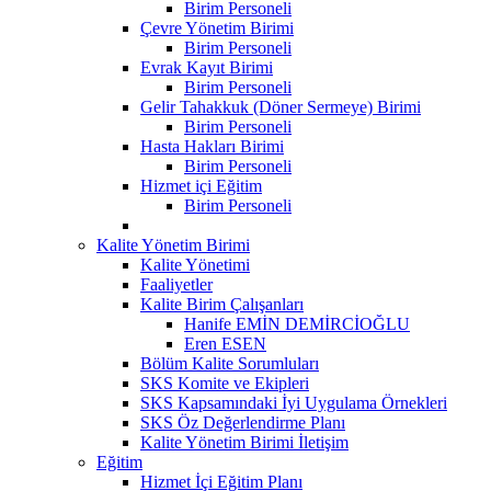
Birim Personeli
Çevre Yönetim Birimi
Birim Personeli
Evrak Kayıt Birimi
Birim Personeli
Gelir Tahakkuk (Döner Sermeye) Birimi
Birim Personeli
Hasta Hakları Birimi
Birim Personeli
Hizmet içi Eğitim
Birim Personeli
Kalite Yönetim Birimi
Kalite Yönetimi
Faaliyetler
Kalite Birim Çalışanları
Hanife EMİN DEMİRCİOĞLU
Eren ESEN
Bölüm Kalite Sorumluları
SKS Komite ve Ekipleri
SKS Kapsamındaki İyi Uygulama Örnekleri
SKS Öz Değerlendirme Planı
Kalite Yönetim Birimi İletişim
Eğitim
Hizmet İçi Eğitim Planı