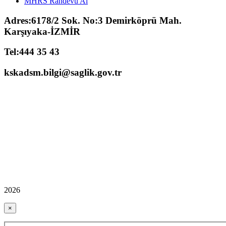
MHRS Randevu Al
Adres:6178/2 Sok. No:3 Demirköprü Mah.
Karşıyaka-İZMİR
Tel:444 35 43
kskadsm.bilgi@saglik.gov.tr
2026
×