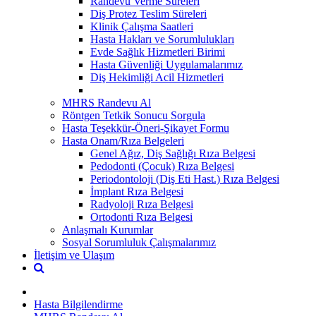
Randevu Verme Süreleri
Diş Protez Teslim Süreleri
Klinik Çalışma Saatleri
Hasta Hakları ve Sorumlulukları
Evde Sağlık Hizmetleri Birimi
Hasta Güvenliği Uygulamalarımız
Diş Hekimliği Acil Hizmetleri
MHRS Randevu Al
Röntgen Tetkik Sonucu Sorgula
Hasta Teşekkür-Öneri-Şikayet Formu
Hasta Onam/Rıza Belgeleri
Genel Ağız, Diş Sağlığı Rıza Belgesi
Pedodonti (Çocuk) Rıza Belgesi
Periodontoloji (Diş Eti Hast.) Rıza Belgesi
İmplant Rıza Belgesi
Radyoloji Rıza Belgesi
Ortodonti Rıza Belgesi
Anlaşmalı Kurumlar
Sosyal Sorumluluk Çalışmalarımız
İletişim ve Ulaşım
Hasta Bilgilendirme