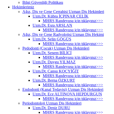
Bilgi Güvenliği Politikası
Hekimlerimiz
Ağız, Diş ve Çene Cerrahisi Uzman Diş Hekimleri
Uzm.Dt. Kübra İÇPINAR ÇELİK
MHRS Randevusu için tıklayınız>>>
Uzm.Dt. Esra ARSLAN
MHRS Randevusu için tıklayınız>>>
Ağız, Diş ve Çene Radyolojisi Uzman Diş Hekimi
Uzm.Dt. Selin GÖGÜŞ
MHRS Randevusu için tıklayınız>>>
Pedodonti (Çocuk) Uzman Diş Hekimleri
Uzm.Dt. Senem BİLİCİ
MHRS Randevusu için tıklayınız>>>
Uzm.Dt. Duygu YILMAZ
MHRS Randevusu için tıklayınız>>>
Uzm.Dt. Cansu KOÇYİĞİT
MHRS Randevusu için tıklayınız>>>
Uzm.Dt. Berna ÖZKURT
MHRS Randevusu için tıklayınız>>>
Endodonti (Kanal Tedavisi) Uzman Diş Hekimleri
Uzm.Dt. Ece ALTINOVA HEPDURGUN
MHRS Randevusu için tıklayınız>>>
Periodontoloji Uzman Diş Hekimleri
Uzm.Dt. Deniz DURU
MHRS Randevusu için tıklayınız>>>