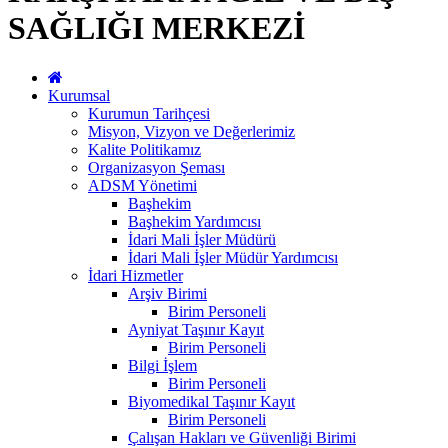
SAĞLIĞI MERKEZİ
Kurumsal
Kurumun Tarihçesi
Misyon, Vizyon ve Değerlerimiz
Kalite Politikamız
Organizasyon Şeması
ADSM Yönetimi
Başhekim
Başhekim Yardımcısı
İdari Mali İşler Müdürü
İdari Mali İşler Müdür Yardımcısı
İdari Hizmetler
Arşiv Birimi
Birim Personeli
Ayniyat Taşınır Kayıt
Birim Personeli
Bilgi İşlem
Birim Personeli
Biyomedikal Taşınır Kayıt
Birim Personeli
Çalışan Hakları ve Güvenliği Birimi