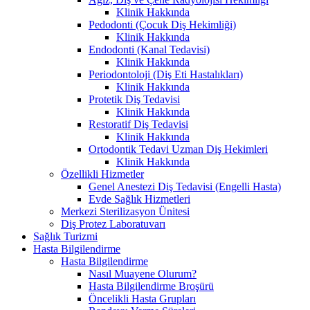
Klinik Hakkında
Pedodonti (Çocuk Diş Hekimliği)
Klinik Hakkında
Endodonti (Kanal Tedavisi)
Klinik Hakkında
Periodontoloji (Diş Eti Hastalıkları)
Klinik Hakkında
Protetik Diş Tedavisi
Klinik Hakkında
Restoratif Diş Tedavisi
Klinik Hakkında
Ortodontik Tedavi Uzman Diş Hekimleri
Klinik Hakkında
Özellikli Hizmetler
Genel Anestezi Diş Tedavisi (Engelli Hasta)
Evde Sağlık Hizmetleri
Merkezi Sterilizasyon Ünitesi
Diş Protez Laboratuvarı
Sağlık Turizmi
Hasta Bilgilendirme
Hasta Bilgilendirme
Nasıl Muayene Olurum?
Hasta Bilgilendirme Broşürü
Öncelikli Hasta Grupları