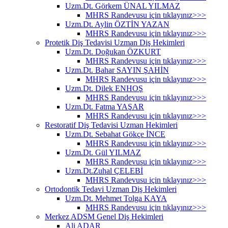
Uzm.Dt. Görkem ÜNAL YILMAZ
MHRS Randevusu için tıklayınız>>>
Uzm.Dt. Aylin ÖZTİN YAZAN
MHRS Randevusu için tıklayınız>>>
Protetik Diş Tedavisi Uzman Diş Hekimleri
Uzm.Dt. Doğukan ÖZKURT
MHRS Randevusu için tıklayınız>>>
Uzm.Dt. Bahar SAYIN ŞAHİN
MHRS Randevusu için tıklayınız>>>
Uzm.Dt. Dilek ENHOŞ
MHRS Randevusu için tıklayınız>>>
Uzm.Dt. Fatma YAŞAR
MHRS Randevusu için tıklayınız>>>
Restoratif Diş Tedavisi Uzman Hekimleri
Uzm.Dt. Sebahat Gökçe İNCE
MHRS Randevusu için tıklayınız>>>
Uzm.Dt. Gül YILMAZ
MHRS Randevusu için tıklayınız>>>
Uzm.Dt.Zuhal ÇELEBİ
MHRS Randevusu için tıklayınız>>>
Ortodontik Tedavi Uzman Diş Hekimleri
Uzm.Dt. Mehmet Tolga KAYA
MHRS Randevusu için tıklayınız>>>
Merkez ADSM Genel Diş Hekimleri
Ali ADAR