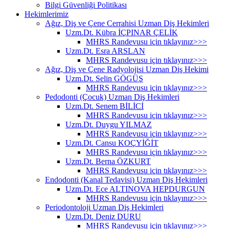
Bilgi Güvenliği Politikası
Hekimlerimiz
Ağız, Diş ve Çene Cerrahisi Uzman Diş Hekimleri
Uzm.Dt. Kübra İÇPINAR ÇELİK
MHRS Randevusu için tıklayınız>>>
Uzm.Dt. Esra ARSLAN
MHRS Randevusu için tıklayınız>>>
Ağız, Diş ve Çene Radyolojisi Uzman Diş Hekimi
Uzm.Dt. Selin GÖGÜŞ
MHRS Randevusu için tıklayınız>>>
Pedodonti (Çocuk) Uzman Diş Hekimleri
Uzm.Dt. Senem BİLİCİ
MHRS Randevusu için tıklayınız>>>
Uzm.Dt. Duygu YILMAZ
MHRS Randevusu için tıklayınız>>>
Uzm.Dt. Cansu KOÇYİĞİT
MHRS Randevusu için tıklayınız>>>
Uzm.Dt. Berna ÖZKURT
MHRS Randevusu için tıklayınız>>>
Endodonti (Kanal Tedavisi) Uzman Diş Hekimleri
Uzm.Dt. Ece ALTINOVA HEPDURGUN
MHRS Randevusu için tıklayınız>>>
Periodontoloji Uzman Diş Hekimleri
Uzm.Dt. Deniz DURU
MHRS Randevusu için tıklayınız>>>