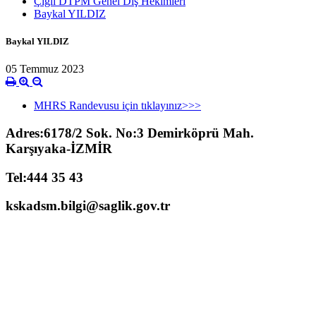
Çiğli DTPM Genel Diş Hekimleri
Baykal YILDIZ
Baykal YILDIZ
05 Temmuz 2023
MHRS Randevusu için tıklayınız>>>
Adres:6178/2 Sok. No:3 Demirköprü Mah.
Karşıyaka-İZMİR
Tel:444 35 43
kskadsm.bilgi@saglik.gov.tr