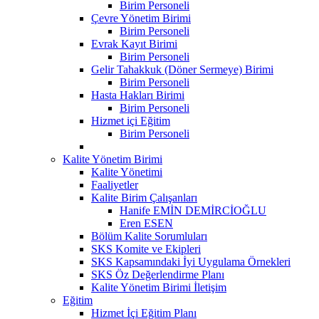
Birim Personeli
Çevre Yönetim Birimi
Birim Personeli
Evrak Kayıt Birimi
Birim Personeli
Gelir Tahakkuk (Döner Sermeye) Birimi
Birim Personeli
Hasta Hakları Birimi
Birim Personeli
Hizmet içi Eğitim
Birim Personeli
Kalite Yönetim Birimi
Kalite Yönetimi
Faaliyetler
Kalite Birim Çalışanları
Hanife EMİN DEMİRCİOĞLU
Eren ESEN
Bölüm Kalite Sorumluları
SKS Komite ve Ekipleri
SKS Kapsamındaki İyi Uygulama Örnekleri
SKS Öz Değerlendirme Planı
Kalite Yönetim Birimi İletişim
Eğitim
Hizmet İçi Eğitim Planı