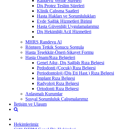
Randevu Verme Süreleri
Diş Protez Teslim Süreleri
Klinik Çalışma Saatleri
Hasta Hakları ve Sorumlulukları
Evde Sağlık Hizmetleri Birimi
Hasta Güvenliği Uygulamalarımız
Diş Hekimliği Acil Hizmetleri
MHRS Randevu Al
Röntgen Tetkik Sonucu Sorgula
Hasta Teşekkür-Öneri-Şikayet Formu
Hasta Onam/Rıza Belgeleri
Genel Ağız, Diş Sağlığı Rıza Belgesi
Pedodonti (Çocuk) Rıza Belgesi
Periodontoloji (Diş Eti Hast.) Rıza Belgesi
İmplant Rıza Belgesi
Radyoloji Rıza Belgesi
Ortodonti Rıza Belgesi
Anlaşmalı Kurumlar
Sosyal Sorumluluk Çalışmalarımız
İletişim ve Ulaşım
Hekimlerimiz