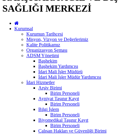
SAĞLIĞI MERKEZİ
Kurumsal
Kurumun Tarihçesi
Misyon, Vizyon ve Değerlerimiz
Kalite Politikamız
Organizasyon Şeması
ADSM Yönetimi
Başhekim
Başhekim Yardımcısı
İdari Mali İşler Müdürü
İdari Mali İşler Müdür Yardımcısı
İdari Hizmetler
Arşiv Birimi
Birim Personeli
Ayniyat Taşınır Kayıt
Birim Personeli
Bilgi İşlem
Birim Personeli
Biyomedikal Taşınır Kayıt
Birim Personeli
Çalışan Hakları ve Güvenliği Birimi