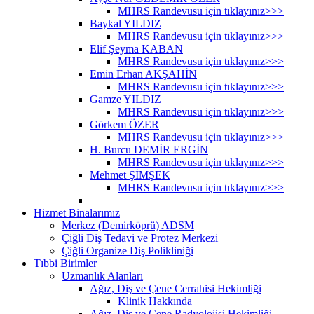
MHRS Randevusu için tıklayınız>>>
Baykal YILDIZ
MHRS Randevusu için tıklayınız>>>
Elif Şeyma KABAN
MHRS Randevusu için tıklayınız>>>
Emin Erhan AKŞAHİN
MHRS Randevusu için tıklayınız>>>
Gamze YILDIZ
MHRS Randevusu için tıklayınız>>>
Görkem ÖZER
MHRS Randevusu için tıklayınız>>>
H. Burcu DEMİR ERGİN
MHRS Randevusu için tıklayınız>>>
Mehmet ŞİMŞEK
MHRS Randevusu için tıklayınız>>>
Hizmet Binalarımız
Merkez (Demirköprü) ADSM
Çiğli Diş Tedavi ve Protez Merkezi
Çiğli Organize Diş Polikliniği
Tıbbi Birimler
Uzmanlık Alanları
Ağız, Diş ve Çene Cerrahisi Hekimliği
Klinik Hakkında
Ağız, Diş ve Çene Radyolojisi Hekimliği