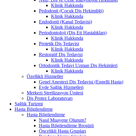
Klinik Hakkında
Pedodonti (Çocuk Diş Hekimliği)
Klinik Hakkında
Endodonti (Kanal Tedavisi)
Klinik Hakkında
Periodontoloji (Diş Eti Hastalıkları)
Klinik Hakkında
Protetik Diş Tedavisi
Klinik Hakkında
Restoratif Diş Tedavisi
Klinik Hakkında
Ortodontik Tedavi Uzman Diş Hekimleri
Klinik Hakkında
Özellikli Hizmetler
Genel Anestezi Diş Tedavisi (Engelli Hasta)
Evde Sağlık Hizmetleri
Merkezi Sterilizasyon Ünitesi
Diş Protez Laboratuvarı
Sağlık Turizmi
Hasta Bilgilendirme
Hasta Bilgilendirme
Nasıl Muayene Olurum?
Hasta Bilgilendirme Broşürü
Öncelikli Hasta Grupları