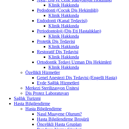
Klinik Hakkında
Pedodonti (Çocuk Diş Hekimliği)
Klinik Hakkında
Endodonti (Kanal Tedavisi)
Klinik Hakkında
Periodontoloji (Diş Eti Hastalıkları)
Klinik Hakkında
Protetik Diş Tedavisi
Klinik Hakkında
Restoratif Diş Tedavisi
Klinik Hakkında
Ortodontik Tedavi Uzman Diş Hekimleri
Klinik Hakkında
Özellikli Hizmetler
Genel Anestezi Diş Tedavisi (Engelli Hasta)
Evde Sağlık Hizmetleri
Merkezi Sterilizasyon Ünitesi
Diş Protez Laboratuvarı
Sağlık Turizmi
Hasta Bilgilendirme
Hasta Bilgilendirme
Nasıl Muayene Olurum?
Hasta Bilgilendirme Broşürü
Öncelikli Hasta Grupları