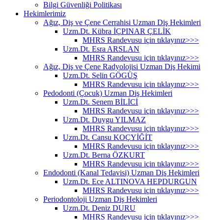
Bilgi Güvenliği Politikası
Hekimlerimiz
Ağız, Diş ve Çene Cerrahisi Uzman Diş Hekimleri
Uzm.Dt. Kübra İÇPINAR ÇELİK
MHRS Randevusu için tıklayınız>>>
Uzm.Dt. Esra ARSLAN
MHRS Randevusu için tıklayınız>>>
Ağız, Diş ve Çene Radyolojisi Uzman Diş Hekimi
Uzm.Dt. Selin GÖGÜŞ
MHRS Randevusu için tıklayınız>>>
Pedodonti (Çocuk) Uzman Diş Hekimleri
Uzm.Dt. Senem BİLİCİ
MHRS Randevusu için tıklayınız>>>
Uzm.Dt. Duygu YILMAZ
MHRS Randevusu için tıklayınız>>>
Uzm.Dt. Cansu KOÇYİĞİT
MHRS Randevusu için tıklayınız>>>
Uzm.Dt. Berna ÖZKURT
MHRS Randevusu için tıklayınız>>>
Endodonti (Kanal Tedavisi) Uzman Diş Hekimleri
Uzm.Dt. Ece ALTINOVA HEPDURGUN
MHRS Randevusu için tıklayınız>>>
Periodontoloji Uzman Diş Hekimleri
Uzm.Dt. Deniz DURU
MHRS Randevusu için tıklayınız>>>