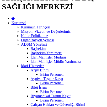
SAĞLIĞI MERKEZİ
Kurumsal
Kurumun Tarihçesi
Misyon, Vizyon ve Değerlerimiz
Kalite Politikamız
Organizasyon Şeması
ADSM Yönetimi
Başhekim
Başhekim Yardımcısı
İdari Mali İşler Müdürü
İdari Mali İşler Müdür Yardımcısı
İdari Hizmetler
Arşiv Birimi
Birim Personeli
Ayniyat Taşınır Kayıt
Birim Personeli
Bilgi İşlem
Birim Personeli
Biyomedikal Taşınır Kayıt
Birim Personeli
Çalışan Hakları ve Güvenliği Birimi