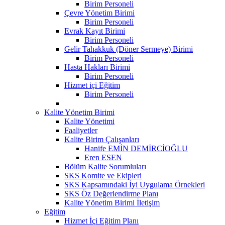
Birim Personeli
Çevre Yönetim Birimi
Birim Personeli
Evrak Kayıt Birimi
Birim Personeli
Gelir Tahakkuk (Döner Sermeye) Birimi
Birim Personeli
Hasta Hakları Birimi
Birim Personeli
Hizmet içi Eğitim
Birim Personeli
Kalite Yönetim Birimi
Kalite Yönetimi
Faaliyetler
Kalite Birim Çalışanları
Hanife EMİN DEMİRCİOĞLU
Eren ESEN
Bölüm Kalite Sorumluları
SKS Komite ve Ekipleri
SKS Kapsamındaki İyi Uygulama Örnekleri
SKS Öz Değerlendirme Planı
Kalite Yönetim Birimi İletişim
Eğitim
Hizmet İçi Eğitim Planı