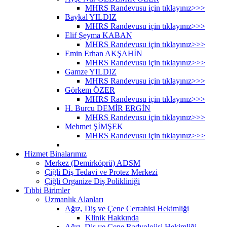
MHRS Randevusu için tıklayınız>>>
Baykal YILDIZ
MHRS Randevusu için tıklayınız>>>
Elif Şeyma KABAN
MHRS Randevusu için tıklayınız>>>
Emin Erhan AKŞAHİN
MHRS Randevusu için tıklayınız>>>
Gamze YILDIZ
MHRS Randevusu için tıklayınız>>>
Görkem ÖZER
MHRS Randevusu için tıklayınız>>>
H. Burcu DEMİR ERGİN
MHRS Randevusu için tıklayınız>>>
Mehmet ŞİMŞEK
MHRS Randevusu için tıklayınız>>>
Hizmet Binalarımız
Merkez (Demirköprü) ADSM
Çiğli Diş Tedavi ve Protez Merkezi
Çiğli Organize Diş Polikliniği
Tıbbi Birimler
Uzmanlık Alanları
Ağız, Diş ve Çene Cerrahisi Hekimliği
Klinik Hakkında
Ağız, Diş ve Çene Radyolojisi Hekimliği