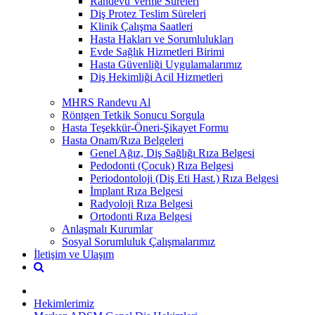
Randevu Verme Süreleri
Diş Protez Teslim Süreleri
Klinik Çalışma Saatleri
Hasta Hakları ve Sorumlulukları
Evde Sağlık Hizmetleri Birimi
Hasta Güvenliği Uygulamalarımız
Diş Hekimliği Acil Hizmetleri
MHRS Randevu Al
Röntgen Tetkik Sonucu Sorgula
Hasta Teşekkür-Öneri-Şikayet Formu
Hasta Onam/Rıza Belgeleri
Genel Ağız, Diş Sağlığı Rıza Belgesi
Pedodonti (Çocuk) Rıza Belgesi
Periodontoloji (Diş Eti Hast.) Rıza Belgesi
İmplant Rıza Belgesi
Radyoloji Rıza Belgesi
Ortodonti Rıza Belgesi
Anlaşmalı Kurumlar
Sosyal Sorumluluk Çalışmalarımız
İletişim ve Ulaşım
Hekimlerimiz