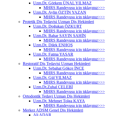
Uzm.Dt. Görkem ÜNAL YILMAZ
MHRS Randevusu için tıklayınız>>>
Uzm.Dt. Aylin ÖZTİN YAZAN
MHRS Randevusu için tıklayınız>>>
Protetik Diş Tedavisi Uzman Diş Hekimleri
Uzm.Dt. Doğukan ÖZKURT
MHRS Randevusu için tıklayınız>>>
Uzm.Dt. Bahar SAYIN ŞAHİN
MHRS Randevusu için tıklayınız>>>
Uzm.Dt. Dilek ENHOŞ
MHRS Randevusu için tıklayınız>>>
Uzm.Dt. Fatma YAŞAR
MHRS Randevusu için tıklayınız>>>
Restoratif Diş Tedavisi Uzman Hekimleri
Uzm.Dt. Sebahat Gökçe İNCE
MHRS Randevusu için tıklayınız>>>
Uzm.Dt. Gül YILMAZ
MHRS Randevusu için tıklayınız>>>
Uzm.Dt.Zuhal ÇELEBİ
MHRS Randevusu için tıklayınız>>>
Ortodontik Tedavi Uzman Diş Hekimleri
Uzm.Dt. Mehmet Tolga KAYA
MHRS Randevusu için tıklayınız>>>
Merkez ADSM Genel Diş Hekimleri
Ali ADAR